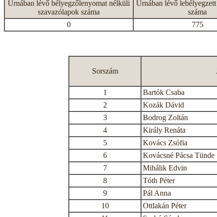
Urnában lévő bélyegzőlenyomat nélküli
Urnában lévő lebélyegzett
szavazólapok száma
száma
0
775
Sorszám
1
Bartók Csaba
2
Kozák Dávid
3
Bodrog Zoltán
4
Király Renáta
5
Kovács Zsófia
6
Kovácsné Pácsa Tünde
7
Mihálik Edvin
8
Tóth Péter
9
Pál Anna
10
Ottlakán Péter