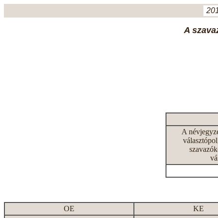
201
A szavaz
A névjegyz
választópol
szavazók
vá
OE
KE