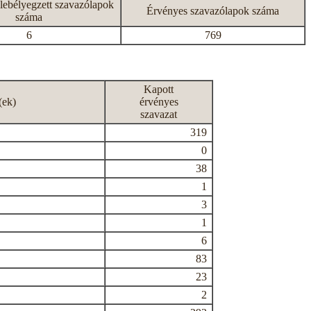
lebélyegzett szavazólapok
Érvényes szavazólapok száma
száma
6
769
Kapott
(ek)
érvényes
szavazat
319
0
38
1
3
1
6
83
23
2