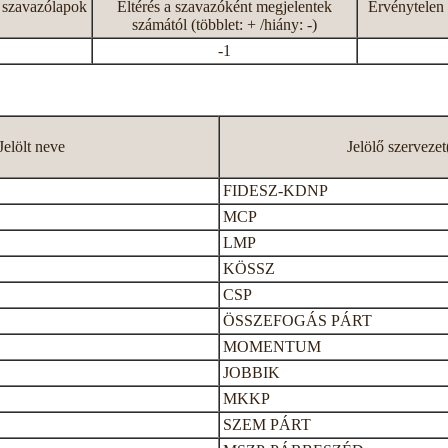
 szavazólapok
Eltérés a szavazóként megjelentek
Érvénytelen 
számától (többlet: + /hiány: -)
-1
Jelölt neve
Jelölő szervezet
FIDESZ-KDNP
MCP
LMP
KÖSSZ
CSP
ÖSSZEFOGÁS PÁRT
MOMENTUM
JOBBIK
MKKP
SZEM PÁRT