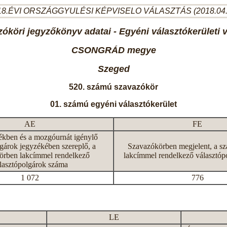
8.ÉVI ORSZÁGGYULÉSI KÉPVISELO VÁLASZTÁS (2018.04
óköri jegyzőkönyv adatai - Egyéni választókerületi 
CSONGRÁD megye
Szeged
520. számú szavazókör
01. számú egyéni választókerület
AE
FE
ékben és a mozgóurnát igénylő
gárok jegyzékében szereplő, a
Szavazókörben megjelent, a s
örben lakcímmel rendelkező
lakcímmel rendelkező választóp
lasztópolgárok száma
1 072
776
LE