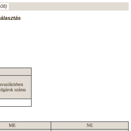
.08)
választás
zavazókörben
olgárok száma
ME
NE