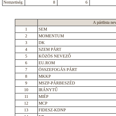
Nemzetiség
8
6
A pártlista ne
1
SEM
2
MOMENTUM
3
DK
4
SZEM PÁRT
5
KÖZÖS NEVEZŐ
6
EU.ROM
7
ÖSSZEFOGÁS PÁRT
8
MKKP
9
MSZP-PÁRBESZÉD
10
IRÁNYTŰ
11
MIÉP
12
MCP
13
FIDESZ-KDNP