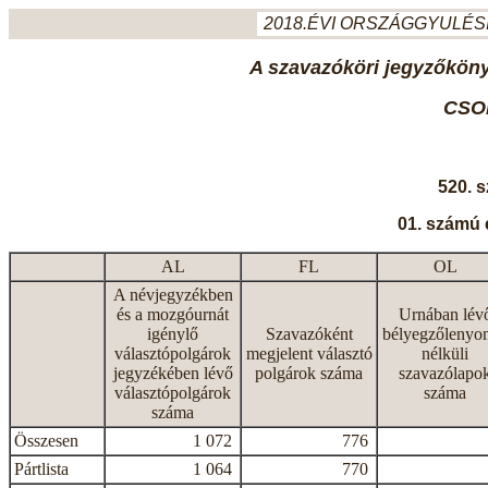
2018.ÉVI ORSZÁGGYULÉSI
A szavazóköri jegyzőkönyv
CSO
520. 
01. számú 
AL
FL
OL
A névjegyzékben
és a mozgóurnát
Urnában lév
igénylő
Szavazóként
bélyegzőlenyo
választópolgárok
megjelent választó
nélküli
jegyzékében lévő
polgárok száma
szavazólapo
választópolgárok
száma
száma
Összesen
1 072
776
Pártlista
1 064
770