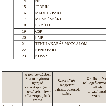
14
NP
15
JOBBIK
16
MEDETE PÁRT
17
MUNKÁSPÁRT
18
EGYÜTT
19
CSP
20
LMP
21
TENNI AKARÁS MOZGALOM
22
REND PÁRT
23
KÖSSZ
A névjegyzékben
és a mozgóurnát
Urnában lév
Szavazóként
igénylő
bélyegzőlenyo
megjelent
választópolgárok
nélküli
választópolgárok
jegyzékében lévő
szavazólapo
száma
választópolgárok
száma
száma