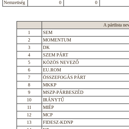
Nemzetiség
0
0
A pártlista ne
1
SEM
2
MOMENTUM
3
DK
4
SZEM PÁRT
5
KÖZÖS NEVEZŐ
6
EU.ROM
7
ÖSSZEFOGÁS PÁRT
8
MKKP
9
MSZP-PÁRBESZÉD
10
IRÁNYTŰ
11
MIÉP
12
MCP
13
FIDESZ-KDNP