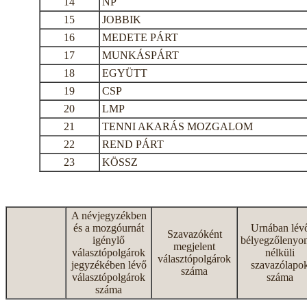
14
NP
15
JOBBIK
16
MEDETE PÁRT
17
MUNKÁSPÁRT
18
EGYÜTT
19
CSP
20
LMP
21
TENNI AKARÁS MOZGALOM
22
REND PÁRT
23
KÖSSZ
A névjegyzékben
és a mozgóurnát
Urnában lév
Szavazóként
igénylő
bélyegzőlenyo
megjelent
választópolgárok
nélküli
választópolgárok
jegyzékében lévő
szavazólapo
száma
választópolgárok
száma
száma