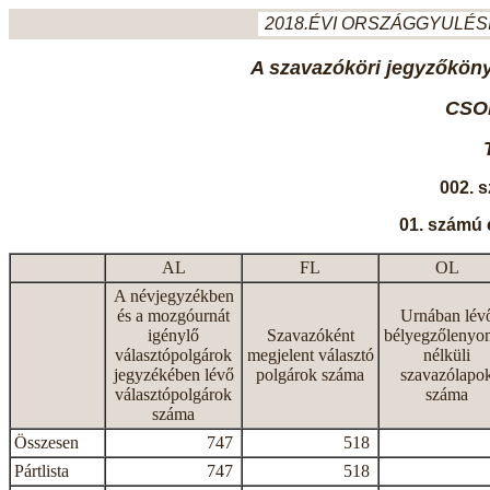
2018.ÉVI ORSZÁGGYULÉSI
A szavazóköri jegyzőkönyv
CSO
002. 
01. számú 
AL
FL
OL
A névjegyzékben
és a mozgóurnát
Urnában lév
igénylő
Szavazóként
bélyegzőlenyo
választópolgárok
megjelent választó
nélküli
jegyzékében lévő
polgárok száma
szavazólapo
választópolgárok
száma
száma
Összesen
747
518
Pártlista
747
518