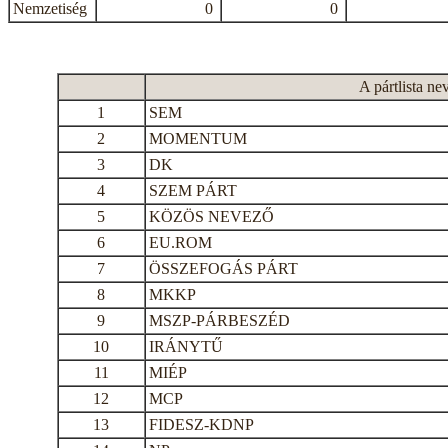
Nemzetiség
0
0
A pártlista ne
1
SEM
2
MOMENTUM
3
DK
4
SZEM PÁRT
5
KÖZÖS NEVEZŐ
6
EU.ROM
7
ÖSSZEFOGÁS PÁRT
8
MKKP
9
MSZP-PÁRBESZÉD
10
IRÁNYTŰ
11
MIÉP
12
MCP
13
FIDESZ-KDNP