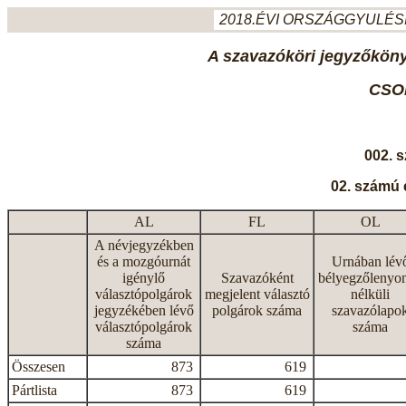
2018.ÉVI ORSZÁGGYULÉSI
A szavazóköri jegyzőkönyv
CSO
002. 
02. számú 
AL
FL
OL
A névjegyzékben
és a mozgóurnát
Urnában lév
igénylő
Szavazóként
bélyegzőlenyo
választópolgárok
megjelent választó
nélküli
jegyzékében lévő
polgárok száma
szavazólapo
választópolgárok
száma
száma
Összesen
873
619
Pártlista
873
619