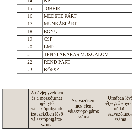
14
NP
15
JOBBIK
16
MEDETE PÁRT
17
MUNKÁSPÁRT
18
EGYÜTT
19
CSP
20
LMP
21
TENNI AKARÁS MOZGALOM
22
REND PÁRT
23
KÖSSZ
A névjegyzékben
és a mozgóurnát
Urnában lév
Szavazóként
igénylő
bélyegzőlenyo
megjelent
választópolgárok
nélküli
választópolgárok
jegyzékében lévő
szavazólapo
száma
választópolgárok
száma
száma