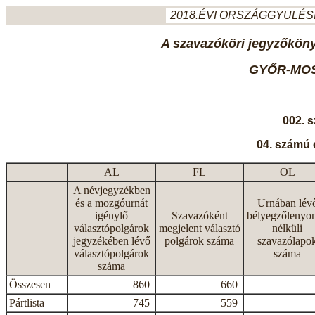
2018.ÉVI ORSZÁGGYULÉSI
A szavazóköri jegyzőkönyv
GYŐR-MO
002. 
04. számú 
AL
FL
OL
A névjegyzékben
és a mozgóurnát
Urnában lév
igénylő
Szavazóként
bélyegzőlenyo
választópolgárok
megjelent választó
nélküli
jegyzékében lévő
polgárok száma
szavazólapo
választópolgárok
száma
száma
Összesen
860
660
Pártlista
745
559