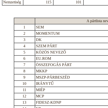
Nemzetiség
115
101
A pártlista ne
1
SEM
2
MOMENTUM
3
DK
4
SZEM PÁRT
5
KÖZÖS NEVEZŐ
6
EU.ROM
7
ÖSSZEFOGÁS PÁRT
8
MKKP
9
MSZP-PÁRBESZÉD
10
IRÁNYTŰ
11
MIÉP
12
MCP
13
FIDESZ-KDNP