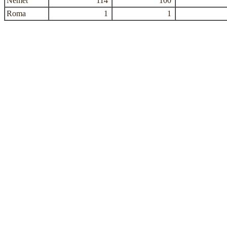
Német
114
100
Roma
1
1