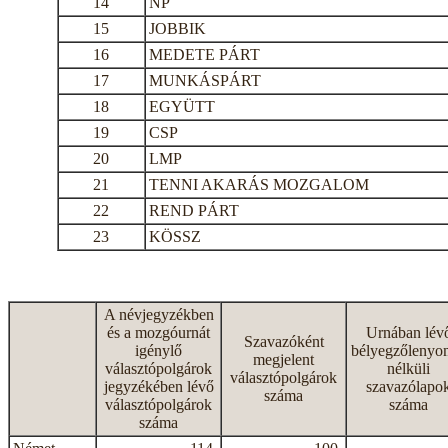
14
NP
15
JOBBIK
16
MEDETE PÁRT
17
MUNKÁSPÁRT
18
EGYÜTT
19
CSP
20
LMP
21
TENNI AKARÁS MOZGALOM
22
REND PÁRT
23
KÖSSZ
A névjegyzékben
és a mozgóurnát
Urnában lév
Szavazóként
igénylő
bélyegzőlenyo
megjelent
választópolgárok
nélküli
választópolgárok
jegyzékében lévő
szavazólapo
száma
választópolgárok
száma
száma