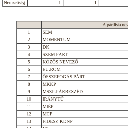
Nemzetiség
1
1
A pártlista ne
1
SEM
2
MOMENTUM
3
DK
4
SZEM PÁRT
5
KÖZÖS NEVEZŐ
6
EU.ROM
7
ÖSSZEFOGÁS PÁRT
8
MKKP
9
MSZP-PÁRBESZÉD
10
IRÁNYTŰ
11
MIÉP
12
MCP
13
FIDESZ-KDNP