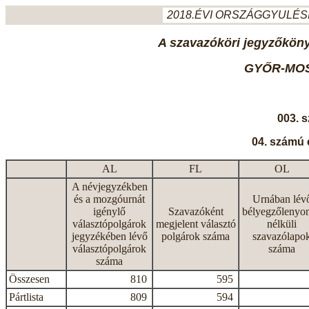
2018.ÉVI ORSZÁGGYULÉSI
A szavazóköri jegyzőkönyv
GYŐR-MO
003. 
04. számú 
AL
FL
OL
A névjegyzékben
és a mozgóurnát
Urnában lév
igénylő
Szavazóként
bélyegzőlenyo
választópolgárok
megjelent választó
nélküli
jegyzékében lévő
polgárok száma
szavazólapo
választópolgárok
száma
száma
Összesen
810
595
Pártlista
809
594