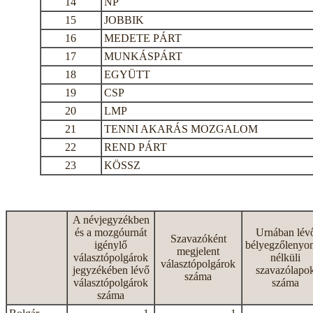
14
NP
15
JOBBIK
16
MEDETE PÁRT
17
MUNKÁSPÁRT
18
EGYÜTT
19
CSP
20
LMP
21
TENNI AKARÁS MOZGALOM
22
REND PÁRT
23
KÖSSZ
A névjegyzékben
és a mozgóurnát
Urnában lév
Szavazóként
igénylő
bélyegzőlenyo
megjelent
választópolgárok
nélküli
választópolgárok
jegyzékében lévő
szavazólapo
száma
választópolgárok
száma
száma