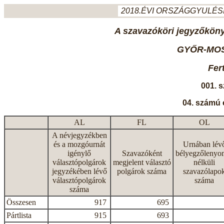
2018.ÉVI ORSZÁGGYULÉSI
A szavazóköri jegyzőkönyv
GYŐR-MO
Fer
001. 
04. számú 
AL
FL
OL
A névjegyzékben
és a mozgóurnát
Urnában lév
igénylő
Szavazóként
bélyegzőlenyo
választópolgárok
megjelent választó
nélküli
jegyzékében lévő
polgárok száma
szavazólapo
választópolgárok
száma
száma
Összesen
917
695
Pártlista
915
693