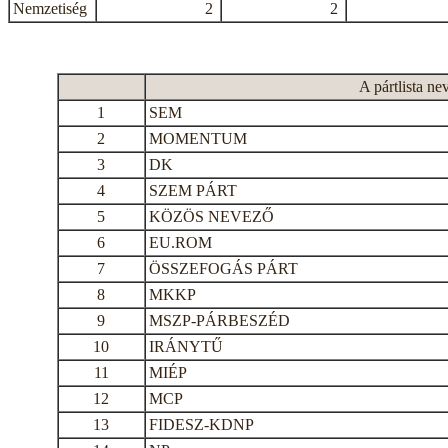
Nemzetiség
2
2
A pártlista ne
1
SEM
2
MOMENTUM
3
DK
4
SZEM PÁRT
5
KÖZÖS NEVEZŐ
6
EU.ROM
7
ÖSSZEFOGÁS PÁRT
8
MKKP
9
MSZP-PÁRBESZÉD
10
IRÁNYTŰ
11
MIÉP
12
MCP
13
FIDESZ-KDNP