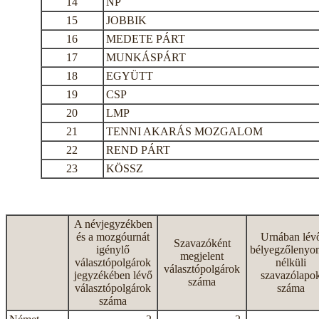
14
NP
15
JOBBIK
16
MEDETE PÁRT
17
MUNKÁSPÁRT
18
EGYÜTT
19
CSP
20
LMP
21
TENNI AKARÁS MOZGALOM
22
REND PÁRT
23
KÖSSZ
A névjegyzékben
és a mozgóurnát
Urnában lév
Szavazóként
igénylő
bélyegzőlenyo
megjelent
választópolgárok
nélküli
választópolgárok
jegyzékében lévő
szavazólapo
száma
választópolgárok
száma
száma