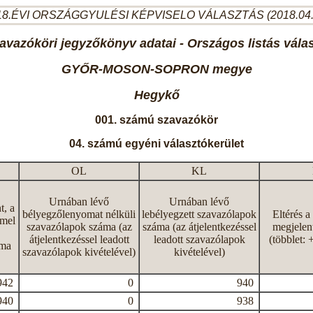
8.ÉVI ORSZÁGGYULÉSI KÉPVISELO VÁLASZTÁS (2018.04
avazóköri jegyzőkönyv adatai - Országos listás vála
GYŐR-MOSON-SOPRON megye
Hegykő
001. számú szavazókör
04. számú egyéni választókerület
OL
KL
Urnában lévő
Urnában lévő
t, a
bélyegzőlenyomat nélküli
lebélyegzett szavazólapok
Eltérés a
mmel
szavazólapok száma (az
száma (az átjelentkezéssel
megjelen
átjelentkezéssel leadott
leadott szavazólapok
(többlet: 
áma
szavazólapok kivételével)
kivételével)
942
0
940
940
0
938