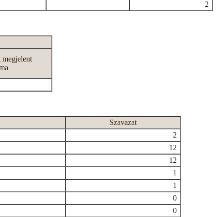
2
t megjelent
áma
Szavazat
2
12
12
1
1
0
0