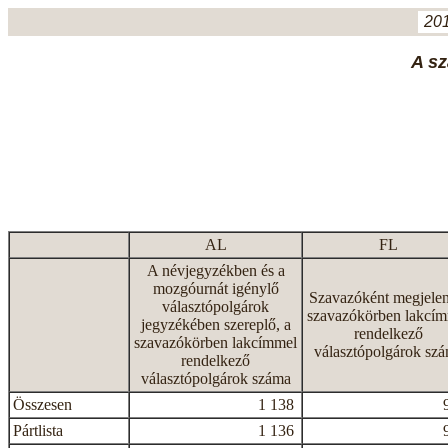
201
A sz
AL
FL
A névjegyzékben és a
mozgóurnát igénylő
Szavazóként megjelen
választópolgárok
szavazókörben lakcí
jegyzékében szereplő, a
rendelkező
szavazókörben lakcímmel
választópolgárok sz
rendelkező
választópolgárok száma
Összesen
1 138
Pártlista
1 136