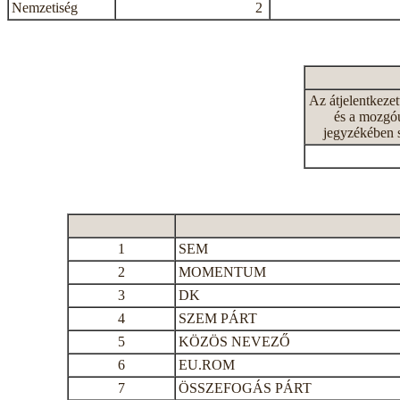
Nemzetiség
2
Az átjelentkeze
és a mozgóu
jegyzékében 
1
SEM
2
MOMENTUM
3
DK
4
SZEM PÁRT
5
KÖZÖS NEVEZŐ
6
EU.ROM
7
ÖSSZEFOGÁS PÁRT