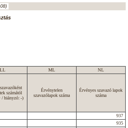
.08)
sztás
LL
ML
NL
 szavazóként
Érvénytelen
Érvényes szavazó lapok
tek számától
szavazólapok száma
száma
+ / hiányzó: -)
937
935