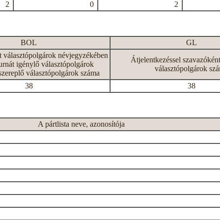
2
0
2
BOL
GL
tt választópolgárok névjegyzékében
Átjelentkezéssel szavazókén
rnát igénylő választópolgárok
választópolgárok sz
szereplő választópolgárok száma
38
38
A pártlista neve, azonosítója