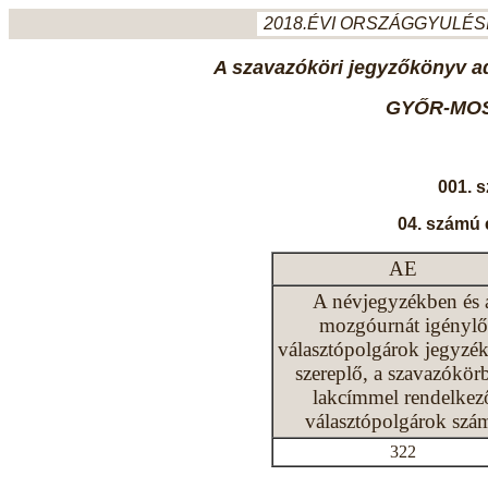
2018.ÉVI ORSZÁGGYULÉSI
A szavazóköri jegyzőkönyv ada
GYŐR-MO
001. 
04. számú 
AE
A névjegyzékben és 
mozgóurnát igénylő
választópolgárok jegyzé
szereplő, a szavazókör
lakcímmel rendelkez
választópolgárok szá
322