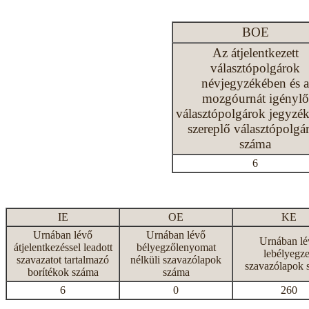
BOE
Az átjelentkezett
választópolgárok
névjegyzékében és a
mozgóurnát igénylő
választópolgárok jegyzé
szereplő választópolgá
száma
6
IE
OE
KE
Urnában lévő
Urnában lévő
Urnában lé
átjelentkezéssel leadott
bélyegzőlenyomat
lebélyegze
szavazatot tartalmazó
nélküli szavazólapok
szavazólapok 
borítékok száma
száma
6
0
260