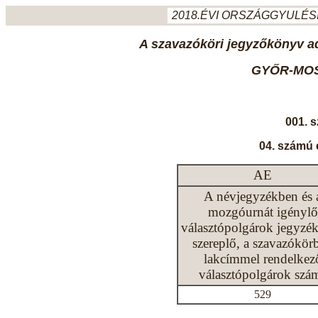
2018.ÉVI ORSZÁGGYULÉSI
A szavazóköri jegyzőkönyv ada
GYŐR-MO
001. 
04. számú 
AE
A névjegyzékben és 
mozgóurnát igénylő
választópolgárok jegyzé
szereplő, a szavazókör
lakcímmel rendelkez
választópolgárok szá
529