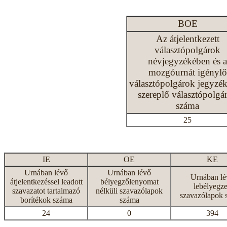
BOE
Az átjelentkezett
választópolgárok
névjegyzékében és a
mozgóurnát igénylő
választópolgárok jegyzé
szereplő választópolgá
száma
25
IE
OE
KE
Urnában lévő
Urnában lévő
Urnában lé
átjelentkezéssel leadott
bélyegzőlenyomat
lebélyegze
szavazatot tartalmazó
nélküli szavazólapok
szavazólapok 
borítékok száma
száma
24
0
394