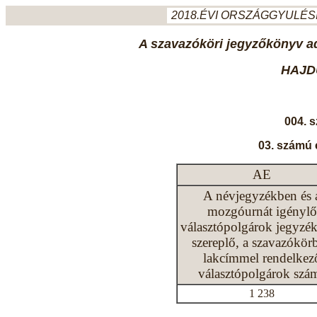
2018.ÉVI ORSZÁGGYULÉSI
A szavazóköri jegyzőkönyv ada
HAJD
004. 
03. számú 
AE
A névjegyzékben és 
mozgóurnát igénylő
választópolgárok jegyzé
szereplő, a szavazókör
lakcímmel rendelkez
választópolgárok szá
1 238