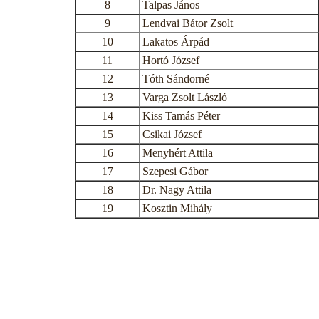
8
Talpas János
9
Lendvai Bátor Zsolt
10
Lakatos Árpád
11
Hortó József
12
Tóth Sándorné
13
Varga Zsolt László
14
Kiss Tamás Péter
15
Csikai József
16
Menyhért Attila
17
Szepesi Gábor
18
Dr. Nagy Attila
19
Kosztin Mihály