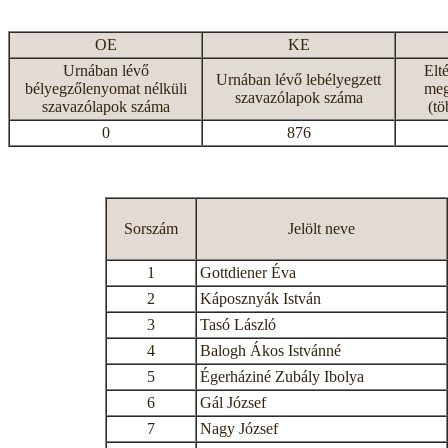
OE
KE
Urnában lévő
Elt
Urnában lévő lebélyegzett
bélyegzőlenyomat nélküli
meg
szavazólapok száma
szavazólapok száma
(tö
0
876
Sorszám
Jelölt neve
1
Gottdiener Éva
2
Káposznyák István
3
Tasó László
4
Balogh Ákos Istvánné
5
Égerháziné Zubály Ibolya
6
Gál József
7
Nagy József