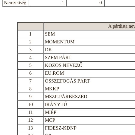
Nemzetiség
1
0
A pártlista ne
1
SEM
2
MOMENTUM
3
DK
4
SZEM PÁRT
5
KÖZÖS NEVEZŐ
6
EU.ROM
7
ÖSSZEFOGÁS PÁRT
8
MKKP
9
MSZP-PÁRBESZÉD
10
IRÁNYTŰ
11
MIÉP
12
MCP
13
FIDESZ-KDNP