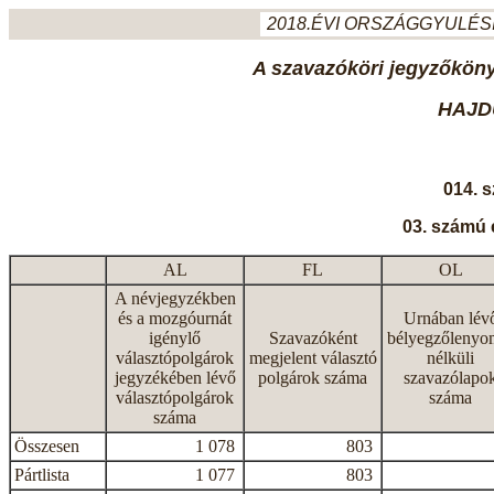
2018.ÉVI ORSZÁGGYULÉSI
A szavazóköri jegyzőkönyv
HAJD
014. 
03. számú 
AL
FL
OL
A névjegyzékben
és a mozgóurnát
Urnában lév
igénylő
Szavazóként
bélyegzőlenyo
választópolgárok
megjelent választó
nélküli
jegyzékében lévő
polgárok száma
szavazólapo
választópolgárok
száma
száma
Összesen
1 078
803
Pártlista
1 077
803