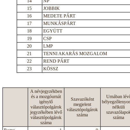
14
NP
15
JOBBIK
16
MEDETE PÁRT
17
MUNKÁSPÁRT
18
EGYÜTT
19
CSP
20
LMP
21
TENNI AKARÁS MOZGALOM
22
REND PÁRT
23
KÖSSZ
A névjegyzékben
és a mozgóurnát
Urnában lév
Szavazóként
igénylő
bélyegzőlenyo
megjelent
választópolgárok
nélküli
választópolgárok
jegyzékében lévő
szavazólapo
száma
választópolgárok
száma
száma