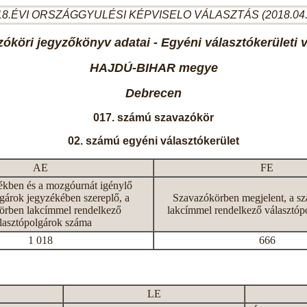
8.ÉVI ORSZÁGGYULÉSI KÉPVISELO VÁLASZTÁS (2018.04
óköri jegyzőkönyv adatai - Egyéni választókerületi 
HAJDÚ-BIHAR megye
Debrecen
017. számú szavazókör
02. számú egyéni választókerület
AE
FE
ékben és a mozgóurnát igénylő
gárok jegyzékében szereplő, a
Szavazókörben megjelent, a s
örben lakcímmel rendelkező
lakcímmel rendelkező választóp
lasztópolgárok száma
1 018
666
LE