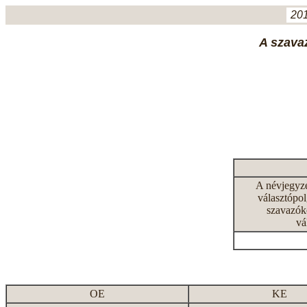
201
A szavaz
A névjegyz
választópol
szavazók
vá
OE
KE