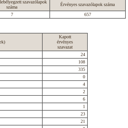
lebélyegzett szavazólapok
Érvényes szavazólapok száma
száma
7
657
Kapott
ek)
érvényes
szavazat
24
108
335
0
4
2
6
1
23
21