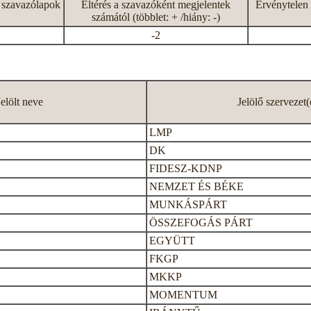
 szavazólapok
Eltérés a szavazóként megjelentek
Érvénytelen 
számától (többlet: + /hiány: -)
-2
Jelölt neve
Jelölő szervezet(
LMP
DK
FIDESZ-KDNP
NEMZET ÉS BÉKE
MUNKÁSPÁRT
ÖSSZEFOGÁS PÁRT
EGYÜTT
FKGP
MKKP
MOMENTUM