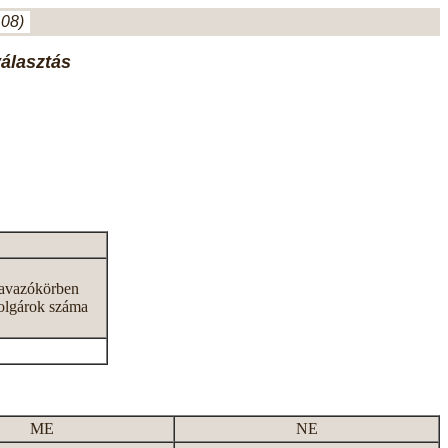
.08)
választás
zavazókörben
olgárok száma
ME
NE