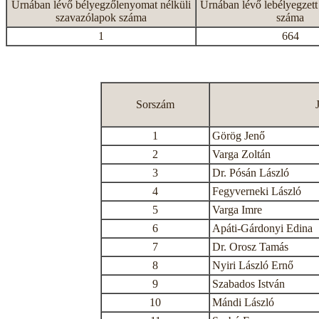
Urnában lévő bélyegzőlenyomat nélküli
Urnában lévő lebélyegzett
szavazólapok száma
száma
1
664
Sorszám
1
Görög Jenő
2
Varga Zoltán
3
Dr. Pósán László
4
Fegyverneki László
5
Varga Imre
6
Apáti-Gárdonyi Edina
7
Dr. Orosz Tamás
8
Nyiri László Ernő
9
Szabados István
10
Mándi László