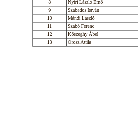
8
Nyiri László Ernő
9
Szabados István
10
Mándi László
11
Szabó Ferenc
12
Kőszeghy Ábel
13
Orosz Attila