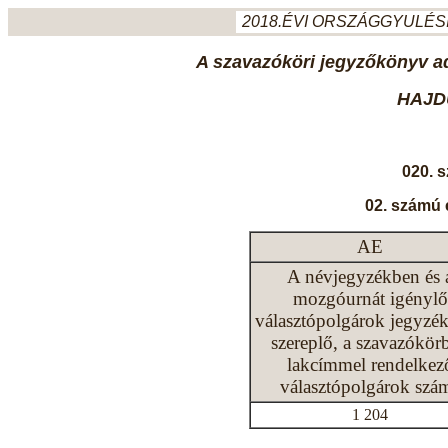
2018.ÉVI ORSZÁGGYULÉSI
A szavazóköri jegyzőkönyv ada
HAJD
020. 
02. számú 
AE
A névjegyzékben és 
mozgóurnát igénylő
választópolgárok jegyzé
szereplő, a szavazókör
lakcímmel rendelkez
választópolgárok szá
1 204