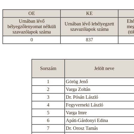
OE
KE
Urnában lévő
Elt
Urnában lévő lebélyegzett
bélyegzőlenyomat nélküli
meg
szavazólapok száma
szavazólapok száma
(tö
0
837
Sorszám
Jelölt neve
1
Görög Jenő
2
Varga Zoltán
3
Dr. Pósán László
4
Fegyverneki László
5
Varga Imre
6
Apáti-Gárdonyi Edina
7
Dr. Orosz Tamás