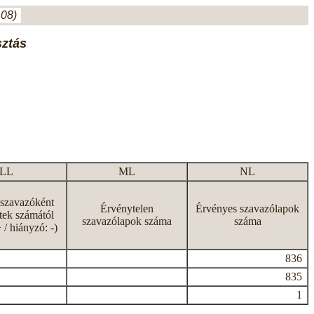
.08)
sztás
LL
ML
NL
 szavazóként
Érvénytelen
Érvényes szavazólapok
tek számától
szavazólapok száma
száma
+ / hiányzó: -)
836
835
1