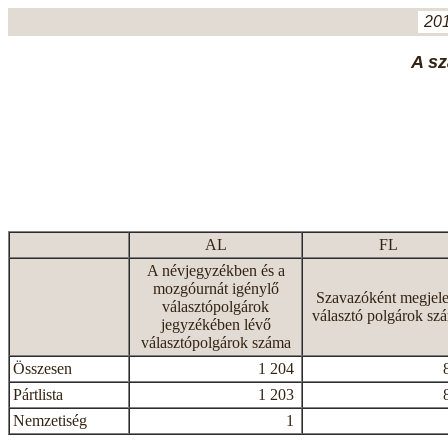
201
A sz
AL
FL
A névjegyzékben és a
mozgóurnát igénylő
Szavazóként megjele
választópolgárok
választó polgárok sz
jegyzékében lévő
választópolgárok száma
Összesen
1 204
Pártlista
1 203
Nemzetiség
1