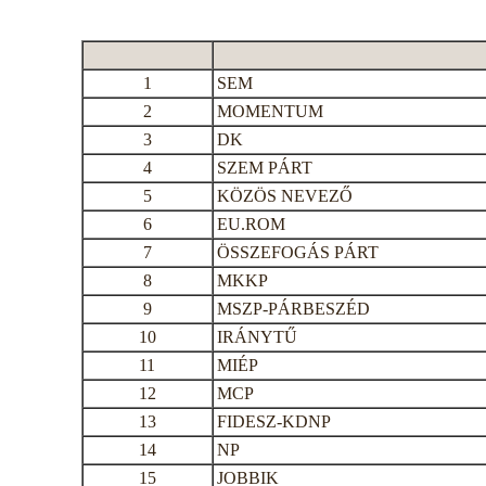
1
SEM
2
MOMENTUM
3
DK
4
SZEM PÁRT
5
KÖZÖS NEVEZŐ
6
EU.ROM
7
ÖSSZEFOGÁS PÁRT
8
MKKP
9
MSZP-PÁRBESZÉD
10
IRÁNYTŰ
11
MIÉP
12
MCP
13
FIDESZ-KDNP
14
NP
15
JOBBIK