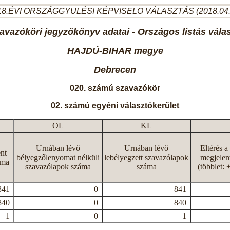
8.ÉVI ORSZÁGGYULÉSI KÉPVISELO VÁLASZTÁS (2018.04
avazóköri jegyzőkönyv adatai - Országos listás vála
HAJDÚ-BIHAR megye
Debrecen
020. számú szavazókör
02. számú egyéni választókerület
OL
KL
Urnában lévő
Urnában lévő
Eltérés a
nt
bélyegzőlenyomat nélküli
lebélyegzett szavazólapok
megjelen
áma
szavazólapok száma
száma
(többlet: 
841
0
841
840
0
840
1
0
1