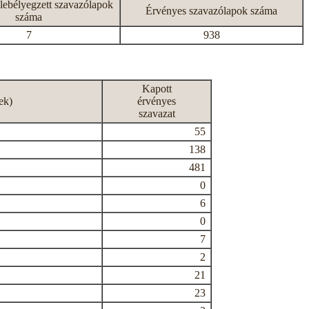
lebélyegzett szavazólapok
Érvényes szavazólapok száma
száma
7
938
Kapott
ek)
érvényes
szavazat
55
138
481
0
6
0
7
2
21
23