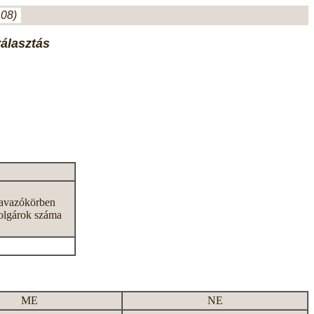
.08)
választás
zavazókörben
olgárok száma
ME
NE