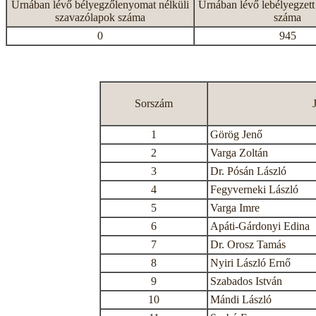
Urnában lévő bélyegzőlenyomat nélküli
Urnában lévő lebélyegzett
szavazólapok száma
száma
0
945
Sorszám
1
Görög Jenő
2
Varga Zoltán
3
Dr. Pósán László
4
Fegyverneki László
5
Varga Imre
6
Apáti-Gárdonyi Edina
7
Dr. Orosz Tamás
8
Nyiri László Ernő
9
Szabados István
10
Mándi László