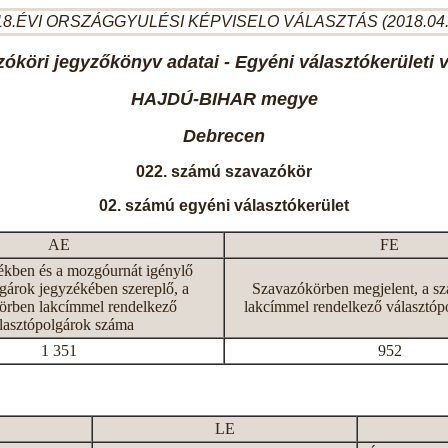
8.ÉVI ORSZÁGGYULÉSI KÉPVISELO VÁLASZTÁS (2018.04
óköri jegyzőkönyv adatai - Egyéni választókerületi 
HAJDÚ-BIHAR megye
Debrecen
022. számú szavazókör
02. számú egyéni választókerület
AE
FE
ékben és a mozgóurnát igénylő
gárok jegyzékében szereplő, a
Szavazókörben megjelent, a s
örben lakcímmel rendelkező
lakcímmel rendelkező választóp
lasztópolgárok száma
1 351
952
LE