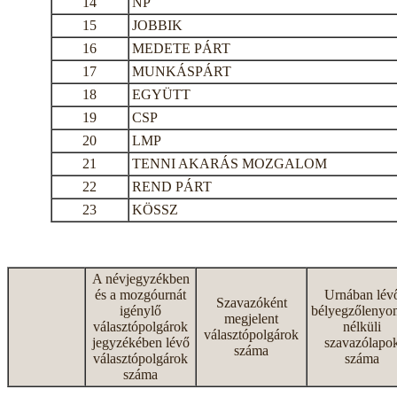
14
NP
15
JOBBIK
16
MEDETE PÁRT
17
MUNKÁSPÁRT
18
EGYÜTT
19
CSP
20
LMP
21
TENNI AKARÁS MOZGALOM
22
REND PÁRT
23
KÖSSZ
A névjegyzékben
és a mozgóurnát
Urnában lév
Szavazóként
igénylő
bélyegzőlenyo
megjelent
választópolgárok
nélküli
választópolgárok
jegyzékében lévő
szavazólapo
száma
választópolgárok
száma
száma