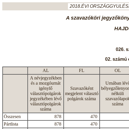
2018.ÉVI ORSZÁGGYULÉSI
A szavazóköri jegyzőkönyv
HAJD
026. 
02. számú 
AL
FL
OL
A névjegyzékben
és a mozgóurnát
Urnában lév
igénylő
Szavazóként
bélyegzőlenyo
választópolgárok
megjelent választó
nélküli
jegyzékében lévő
polgárok száma
szavazólapo
választópolgárok
száma
száma
Összesen
878
470
Pártlista
878
470