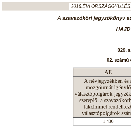
2018.ÉVI ORSZÁGGYULÉSI
A szavazóköri jegyzőkönyv ada
HAJD
029. 
02. számú 
AE
A névjegyzékben és 
mozgóurnát igénylő
választópolgárok jegyzé
szereplő, a szavazókör
lakcímmel rendelkez
választópolgárok szá
1 430