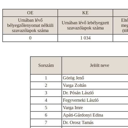
OE
KE
Urnában lévő
Elt
Urnában lévő lebélyegzett
bélyegzőlenyomat nélküli
meg
szavazólapok száma
szavazólapok száma
(tö
0
1 034
Sorszám
Jelölt neve
1
Görög Jenő
2
Varga Zoltán
3
Dr. Pósán László
4
Fegyverneki László
5
Varga Imre
6
Apáti-Gárdonyi Edina
7
Dr. Orosz Tamás