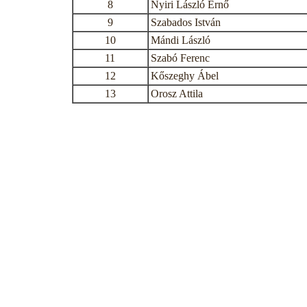
8
Nyiri László Ernő
9
Szabados István
10
Mándi László
11
Szabó Ferenc
12
Kőszeghy Ábel
13
Orosz Attila