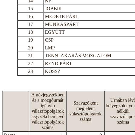
14
NP
15
JOBBIK
16
MEDETE PÁRT
17
MUNKÁSPÁRT
18
EGYÜTT
19
CSP
20
LMP
21
TENNI AKARÁS MOZGALOM
22
REND PÁRT
23
KÖSSZ
A névjegyzékben
és a mozgóurnát
Urnában lév
Szavazóként
igénylő
bélyegzőlenyo
megjelent
választópolgárok
nélküli
választópolgárok
jegyzékében lévő
szavazólapo
száma
választópolgárok
száma
száma