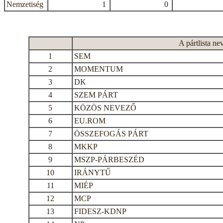
Nemzetiség
1
0
A pártlista ne
1
SEM
2
MOMENTUM
3
DK
4
SZEM PÁRT
5
KÖZÖS NEVEZŐ
6
EU.ROM
7
ÖSSZEFOGÁS PÁRT
8
MKKP
9
MSZP-PÁRBESZÉD
10
IRÁNYTŰ
11
MIÉP
12
MCP
13
FIDESZ-KDNP