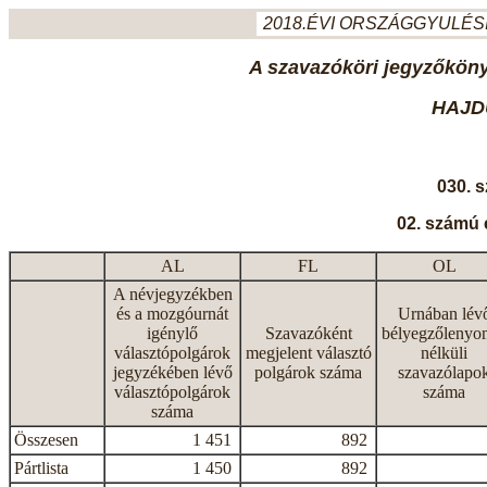
2018.ÉVI ORSZÁGGYULÉSI
A szavazóköri jegyzőkönyv
HAJD
030. 
02. számú 
AL
FL
OL
A névjegyzékben
és a mozgóurnát
Urnában lév
igénylő
Szavazóként
bélyegzőlenyo
választópolgárok
megjelent választó
nélküli
jegyzékében lévő
polgárok száma
szavazólapo
választópolgárok
száma
száma
Összesen
1 451
892
Pártlista
1 450
892