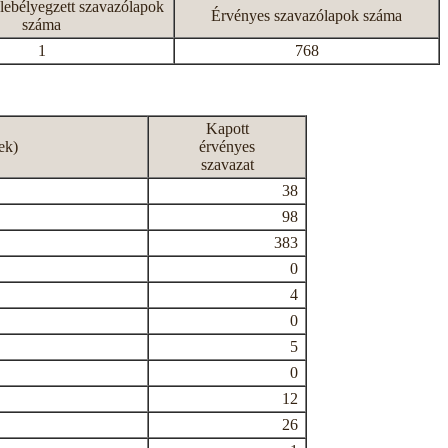
lebélyegzett szavazólapok
Érvényes szavazólapok száma
száma
1
768
Kapott
ek)
érvényes
szavazat
38
98
383
0
4
0
5
0
12
26