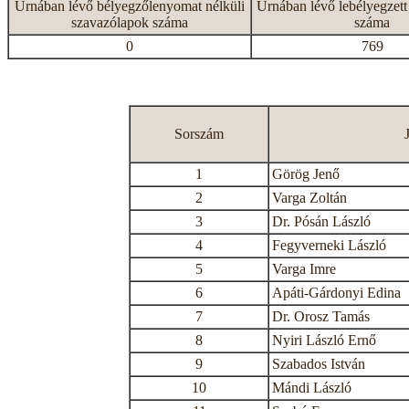
Urnában lévő bélyegzőlenyomat nélküli
Urnában lévő lebélyegzett
szavazólapok száma
száma
0
769
Sorszám
1
Görög Jenő
2
Varga Zoltán
3
Dr. Pósán László
4
Fegyverneki László
5
Varga Imre
6
Apáti-Gárdonyi Edina
7
Dr. Orosz Tamás
8
Nyiri László Ernő
9
Szabados István
10
Mándi László