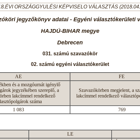
8.ÉVI ORSZÁGGYULÉSI KÉPVISELO VÁLASZTÁS (2018.04
óköri jegyzőkönyv adatai - Egyéni választókerületi 
HAJDÚ-BIHAR megye
Debrecen
031. számú szavazókör
02. számú egyéni választókerület
AE
FE
ékben és a mozgóurnát igénylő
gárok jegyzékében szereplő, a
Szavazókörben megjelent, a s
örben lakcímmel rendelkező
lakcímmel rendelkező választóp
lasztópolgárok száma
1 083
769
LE