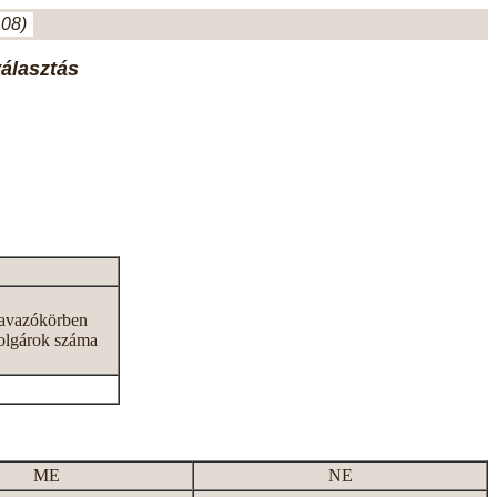
.08)
választás
zavazókörben
olgárok száma
ME
NE