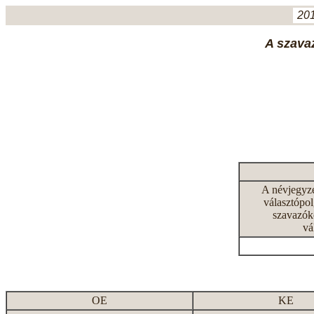
201
A szavaz
A névjegyz
választópol
szavazók
vá
OE
KE