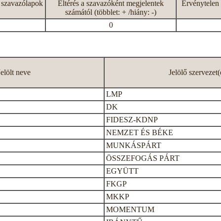
 szavazólapok
Eltérés a szavazóként megjelentek
Érvénytelen 
számától (többlet: + /hiány: -)
0
Jelölt neve
Jelölő szervezet(
LMP
DK
FIDESZ-KDNP
NEMZET ÉS BÉKE
MUNKÁSPÁRT
ÖSSZEFOGÁS PÁRT
EGYÜTT
FKGP
MKKP
MOMENTUM