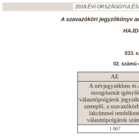
2018.ÉVI ORSZÁGGYULÉSI
A szavazóköri jegyzőkönyv ada
HAJD
033. 
02. számú 
AE
A névjegyzékben és 
mozgóurnát igénylő
választópolgárok jegyzé
szereplő, a szavazókör
lakcímmel rendelkez
választópolgárok szá
1 067