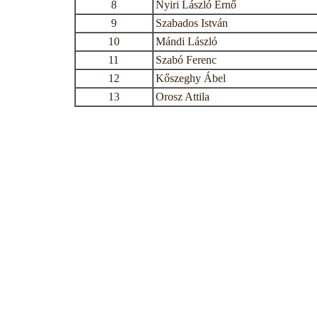
8
Nyiri László Ernő
9
Szabados István
10
Mándi László
11
Szabó Ferenc
12
Kőszeghy Ábel
13
Orosz Attila