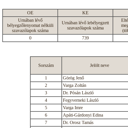
OE
KE
Urnában lévő
Elt
Urnában lévő lebélyegzett
bélyegzőlenyomat nélküli
meg
szavazólapok száma
szavazólapok száma
(tö
0
739
Sorszám
Jelölt neve
1
Görög Jenő
2
Varga Zoltán
3
Dr. Pósán László
4
Fegyverneki László
5
Varga Imre
6
Apáti-Gárdonyi Edina
7
Dr. Orosz Tamás