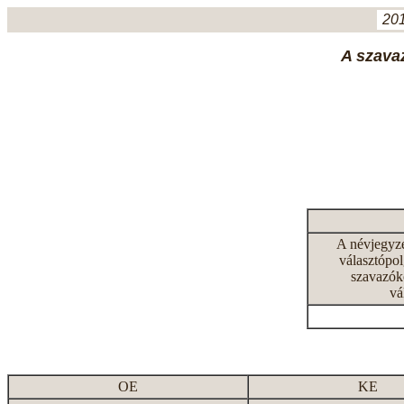
201
A szavaz
A névjegyz
választópol
szavazók
vá
OE
KE