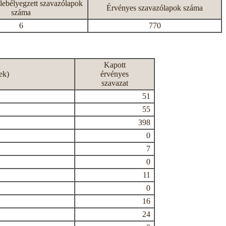
lebélyegzett szavazólapok
Érvényes szavazólapok száma
száma
6
770
Kapott
ek)
érvényes
szavazat
51
55
398
0
7
0
11
0
16
24