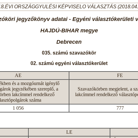
8.ÉVI ORSZÁGGYULÉSI KÉPVISELO VÁLASZTÁS (2018.04
óköri jegyzőkönyv adatai - Egyéni választókerületi 
HAJDÚ-BIHAR megye
Debrecen
035. számú szavazókör
02. számú egyéni választókerület
AE
FE
ékben és a mozgóurnát igénylő
gárok jegyzékében szereplő, a
Szavazókörben megjelent, a s
örben lakcímmel rendelkező
lakcímmel rendelkező választóp
lasztópolgárok száma
1 056
777
LE