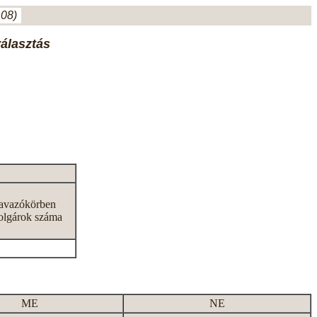
.08)
választás
zavazókörben
olgárok száma
ME
NE