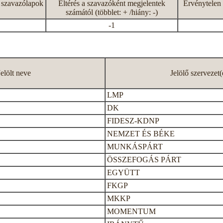
 szavazólapok
Eltérés a szavazóként megjelentek
Érvénytelen 
számától (többlet: + /hiány: -)
-1
Jelölt neve
Jelölő szervezet(
LMP
DK
FIDESZ-KDNP
NEMZET ÉS BÉKE
MUNKÁSPÁRT
ÖSSZEFOGÁS PÁRT
EGYÜTT
FKGP
MKKP
MOMENTUM