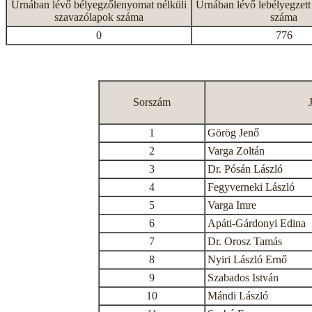
Urnában lévő bélyegzőlenyomat nélküli
Urnában lévő lebélyegzett
szavazólapok száma
száma
0
776
Sorszám
1
Görög Jenő
2
Varga Zoltán
3
Dr. Pósán László
4
Fegyverneki László
5
Varga Imre
6
Apáti-Gárdonyi Edina
7
Dr. Orosz Tamás
8
Nyiri László Ernő
9
Szabados István
10
Mándi László