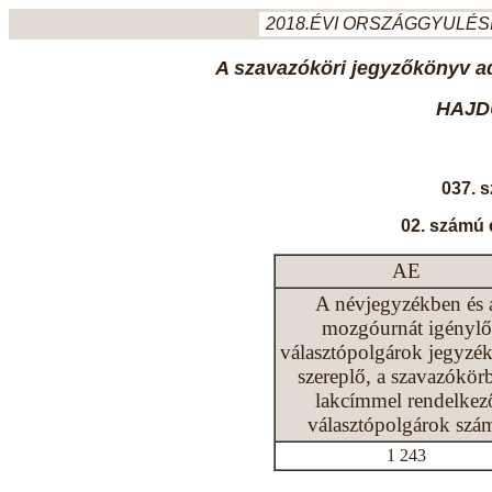
2018.ÉVI ORSZÁGGYULÉSI
A szavazóköri jegyzőkönyv ada
HAJD
037. 
02. számú 
AE
A névjegyzékben és 
mozgóurnát igénylő
választópolgárok jegyzé
szereplő, a szavazókör
lakcímmel rendelkez
választópolgárok szá
1 243