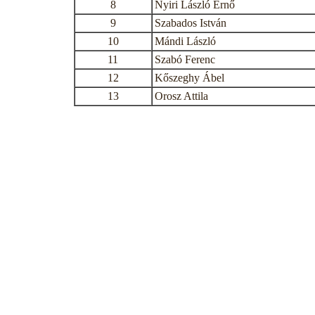
8
Nyiri László Ernő
9
Szabados István
10
Mándi László
11
Szabó Ferenc
12
Kőszeghy Ábel
13
Orosz Attila