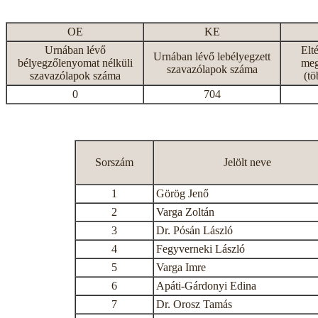
OE
KE
Urnában lévő
Elt
Urnában lévő lebélyegzett
bélyegzőlenyomat nélküli
meg
szavazólapok száma
szavazólapok száma
(tö
0
704
Sorszám
Jelölt neve
1
Görög Jenő
2
Varga Zoltán
3
Dr. Pósán László
4
Fegyverneki László
5
Varga Imre
6
Apáti-Gárdonyi Edina
7
Dr. Orosz Tamás