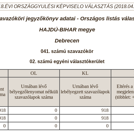
8.ÉVI ORSZÁGGYULÉSI KÉPVISELO VÁLASZTÁS (2018.04
avazóköri jegyzőkönyv adatai - Országos listás vála
HAJDÚ-BIHAR megye
Debrecen
041. számú szavazókör
02. számú egyéni választókerület
OL
KL
Urnában lévő
Urnában lévő
Eltérés a
nt
bélyegzőlenyomat nélküli
lebélyegzett szavazólapok
megjelen
áma
szavazólapok száma
száma
(többlet: 
918
0
918
918
0
918
0
0
0