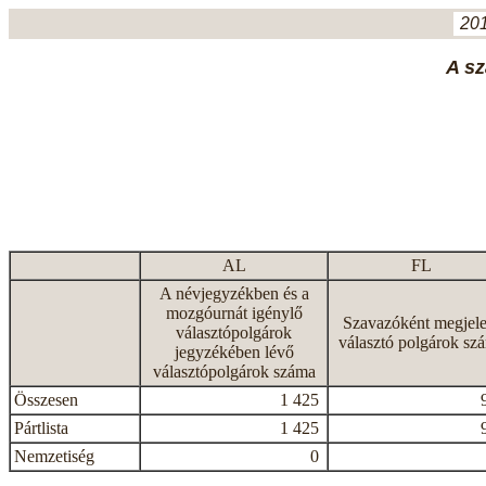
201
A sz
AL
FL
A névjegyzékben és a
mozgóurnát igénylő
Szavazóként megjele
választópolgárok
választó polgárok sz
jegyzékében lévő
választópolgárok száma
Összesen
1 425
Pártlista
1 425
Nemzetiség
0