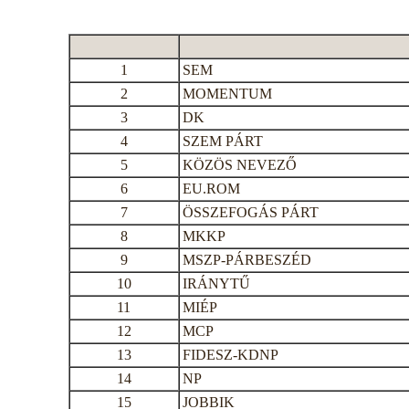
1
SEM
2
MOMENTUM
3
DK
4
SZEM PÁRT
5
KÖZÖS NEVEZŐ
6
EU.ROM
7
ÖSSZEFOGÁS PÁRT
8
MKKP
9
MSZP-PÁRBESZÉD
10
IRÁNYTŰ
11
MIÉP
12
MCP
13
FIDESZ-KDNP
14
NP
15
JOBBIK