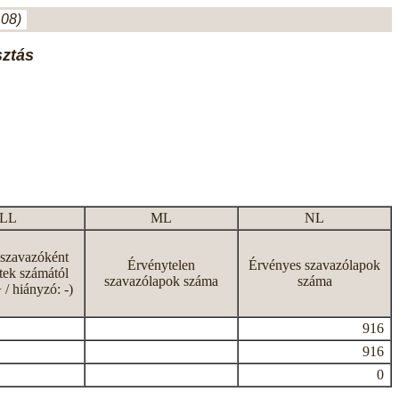
.08)
sztás
LL
ML
NL
 szavazóként
Érvénytelen
Érvényes szavazólapok
tek számától
szavazólapok száma
száma
+ / hiányzó: -)
916
916
0