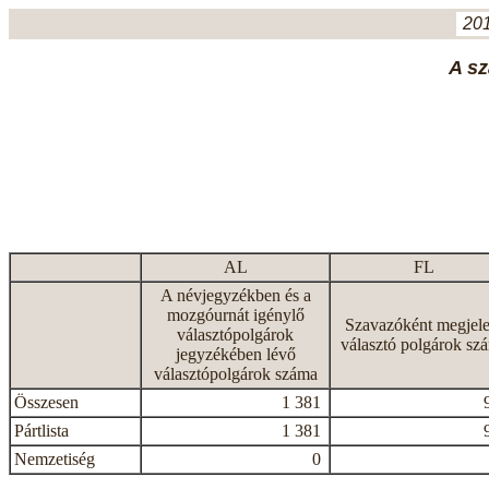
201
A sz
AL
FL
A névjegyzékben és a
mozgóurnát igénylő
Szavazóként megjele
választópolgárok
választó polgárok sz
jegyzékében lévő
választópolgárok száma
Összesen
1 381
Pártlista
1 381
Nemzetiség
0