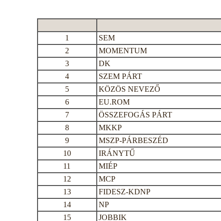
1
SEM
2
MOMENTUM
3
DK
4
SZEM PÁRT
5
KÖZÖS NEVEZŐ
6
EU.ROM
7
ÖSSZEFOGÁS PÁRT
8
MKKP
9
MSZP-PÁRBESZÉD
10
IRÁNYTŰ
11
MIÉP
12
MCP
13
FIDESZ-KDNP
14
NP
15
JOBBIK