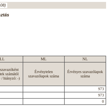
.08)
sztás
LL
ML
NL
 szavazóként
Érvénytelen
Érvényes szavazólapok
tek számától
szavazólapok száma
száma
+ / hiányzó: -)
973
973
0