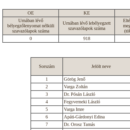
OE
KE
Urnában lévő
Elt
Urnában lévő lebélyegzett
bélyegzőlenyomat nélküli
meg
szavazólapok száma
szavazólapok száma
(tö
0
918
Sorszám
Jelölt neve
1
Görög Jenő
2
Varga Zoltán
3
Dr. Pósán László
4
Fegyverneki László
5
Varga Imre
6
Apáti-Gárdonyi Edina
7
Dr. Orosz Tamás