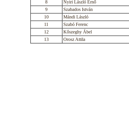
8
Nyiri László Ernő
9
Szabados István
10
Mándi László
11
Szabó Ferenc
12
Kőszeghy Ábel
13
Orosz Attila