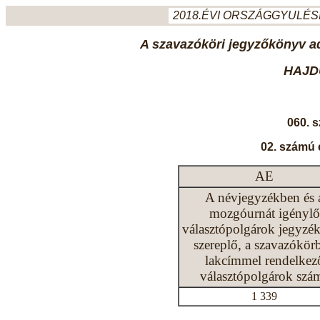
2018.ÉVI ORSZÁGGYULÉSI
A szavazóköri jegyzőkönyv ada
HAJD
060. 
02. számú 
AE
A névjegyzékben és 
mozgóurnát igénylő
választópolgárok jegyzé
szereplő, a szavazókör
lakcímmel rendelkez
választópolgárok szá
1 339