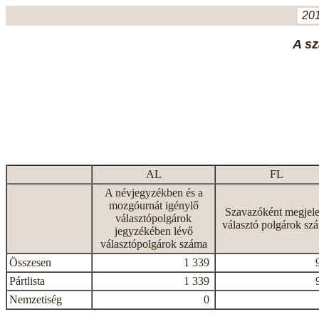
201
A sz
AL
FL
A névjegyzékben és a
mozgóurnát igénylő
Szavazóként megjele
választópolgárok
választó polgárok sz
jegyzékében lévő
választópolgárok száma
Összesen
1 339
Pártlista
1 339
Nemzetiség
0