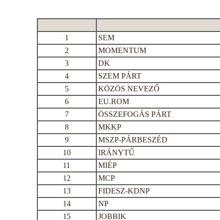
1
SEM
2
MOMENTUM
3
DK
4
SZEM PÁRT
5
KÖZÖS NEVEZŐ
6
EU.ROM
7
ÖSSZEFOGÁS PÁRT
8
MKKP
9
MSZP-PÁRBESZÉD
10
IRÁNYTŰ
11
MIÉP
12
MCP
13
FIDESZ-KDNP
14
NP
15
JOBBIK