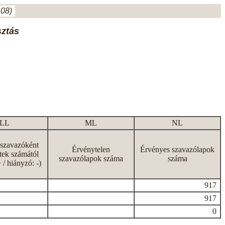
.08)
sztás
LL
ML
NL
 szavazóként
Érvénytelen
Érvényes szavazólapok
tek számától
szavazólapok száma
száma
+ / hiányzó: -)
917
917
0