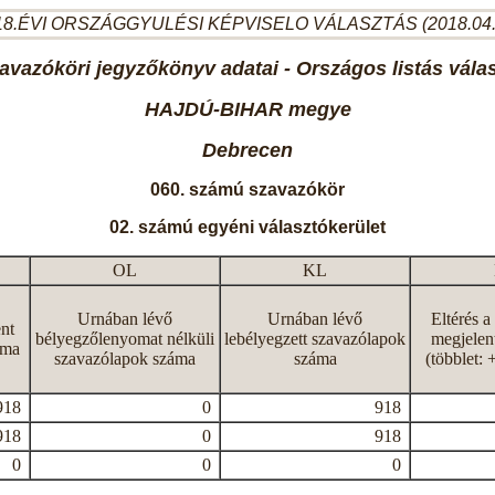
8.ÉVI ORSZÁGGYULÉSI KÉPVISELO VÁLASZTÁS (2018.04
avazóköri jegyzőkönyv adatai - Országos listás vála
HAJDÚ-BIHAR megye
Debrecen
060. számú szavazókör
02. számú egyéni választókerület
OL
KL
Urnában lévő
Urnában lévő
Eltérés a
nt
bélyegzőlenyomat nélküli
lebélyegzett szavazólapok
megjelen
áma
szavazólapok száma
száma
(többlet: 
918
0
918
918
0
918
0
0
0