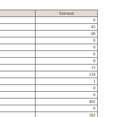
Szavazat
0
45
60
0
0
0
0
15
124
1
0
0
402
0
182