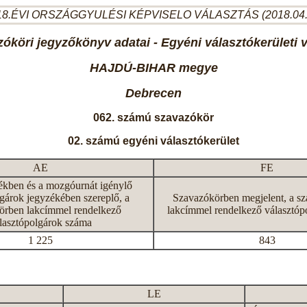
8.ÉVI ORSZÁGGYULÉSI KÉPVISELO VÁLASZTÁS (2018.04
óköri jegyzőkönyv adatai - Egyéni választókerületi 
HAJDÚ-BIHAR megye
Debrecen
062. számú szavazókör
02. számú egyéni választókerület
AE
FE
ékben és a mozgóurnát igénylő
gárok jegyzékében szereplő, a
Szavazókörben megjelent, a s
örben lakcímmel rendelkező
lakcímmel rendelkező választóp
lasztópolgárok száma
1 225
843
LE