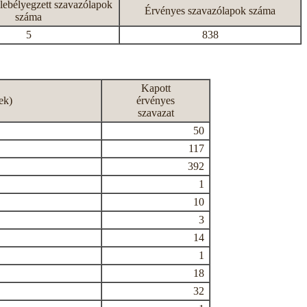
lebélyegzett szavazólapok
Érvényes szavazólapok száma
száma
5
838
Kapott
ek)
érvényes
szavazat
50
117
392
1
10
3
14
1
18
32