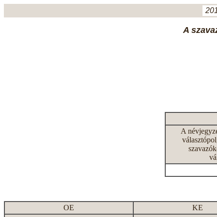
201
A szavaz
A névjegyz
választópol
szavazók
vá
OE
KE