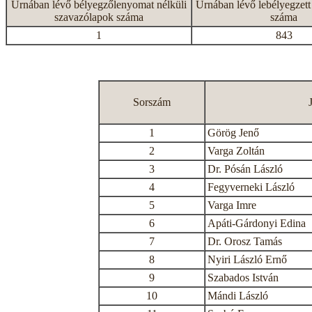
Urnában lévő bélyegzőlenyomat nélküli
Urnában lévő lebélyegzett
szavazólapok száma
száma
1
843
Sorszám
1
Görög Jenő
2
Varga Zoltán
3
Dr. Pósán László
4
Fegyverneki László
5
Varga Imre
6
Apáti-Gárdonyi Edina
7
Dr. Orosz Tamás
8
Nyiri László Ernő
9
Szabados István
10
Mándi László