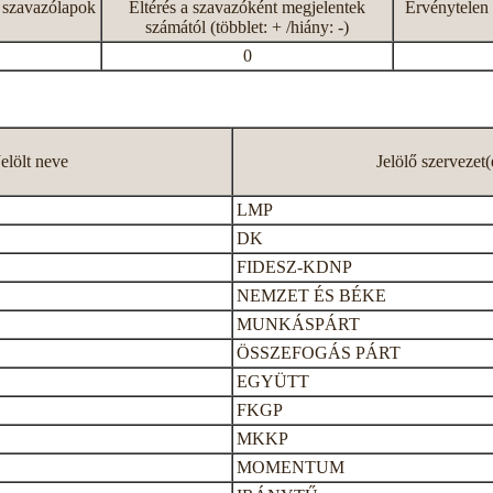
 szavazólapok
Eltérés a szavazóként megjelentek
Érvénytelen 
számától (többlet: + /hiány: -)
0
Jelölt neve
Jelölő szervezet(
LMP
DK
FIDESZ-KDNP
NEMZET ÉS BÉKE
MUNKÁSPÁRT
ÖSSZEFOGÁS PÁRT
EGYÜTT
FKGP
MKKP
MOMENTUM