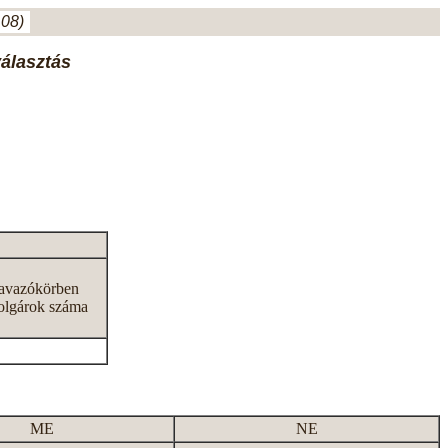
.08)
választás
zavazókörben
olgárok száma
ME
NE