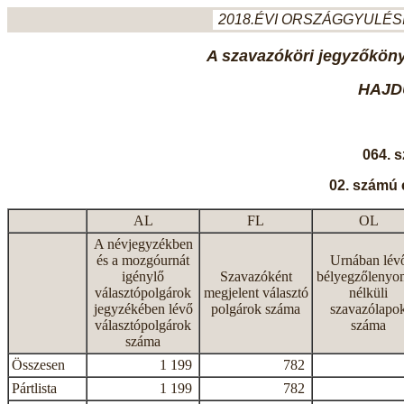
2018.ÉVI ORSZÁGGYULÉSI
A szavazóköri jegyzőkönyv
HAJD
064. 
02. számú 
AL
FL
OL
A névjegyzékben
és a mozgóurnát
Urnában lév
igénylő
Szavazóként
bélyegzőlenyo
választópolgárok
megjelent választó
nélküli
jegyzékében lévő
polgárok száma
szavazólapo
választópolgárok
száma
száma
Összesen
1 199
782
Pártlista
1 199
782