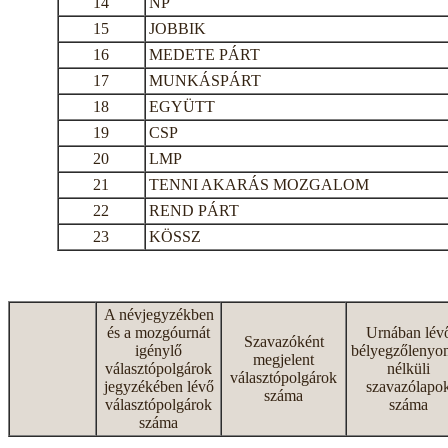
14
NP
15
JOBBIK
16
MEDETE PÁRT
17
MUNKÁSPÁRT
18
EGYÜTT
19
CSP
20
LMP
21
TENNI AKARÁS MOZGALOM
22
REND PÁRT
23
KÖSSZ
A névjegyzékben
és a mozgóurnát
Urnában lév
Szavazóként
igénylő
bélyegzőlenyo
megjelent
választópolgárok
nélküli
választópolgárok
jegyzékében lévő
szavazólapo
száma
választópolgárok
száma
száma