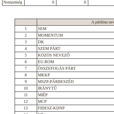
Nemzetiség
0
0
A pártlista ne
1
SEM
2
MOMENTUM
3
DK
4
SZEM PÁRT
5
KÖZÖS NEVEZŐ
6
EU.ROM
7
ÖSSZEFOGÁS PÁRT
8
MKKP
9
MSZP-PÁRBESZÉD
10
IRÁNYTŰ
11
MIÉP
12
MCP
13
FIDESZ-KDNP