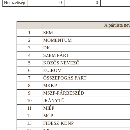
Nemzetiség
0
0
A pártlista ne
1
SEM
2
MOMENTUM
3
DK
4
SZEM PÁRT
5
KÖZÖS NEVEZŐ
6
EU.ROM
7
ÖSSZEFOGÁS PÁRT
8
MKKP
9
MSZP-PÁRBESZÉD
10
IRÁNYTŰ
11
MIÉP
12
MCP
13
FIDESZ-KDNP