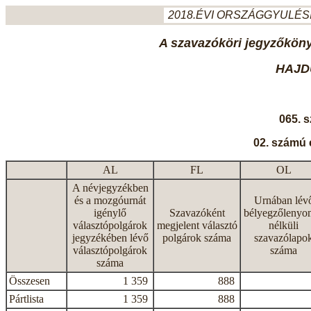
2018.ÉVI ORSZÁGGYULÉSI
A szavazóköri jegyzőkönyv
HAJD
065. 
02. számú 
AL
FL
OL
A névjegyzékben
és a mozgóurnát
Urnában lév
igénylő
Szavazóként
bélyegzőlenyo
választópolgárok
megjelent választó
nélküli
jegyzékében lévő
polgárok száma
szavazólapo
választópolgárok
száma
száma
Összesen
1 359
888
Pártlista
1 359
888