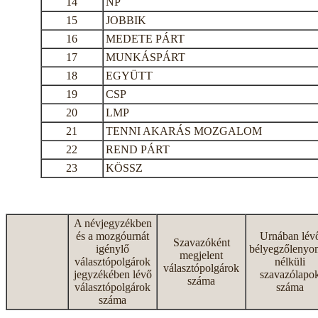
14
NP
15
JOBBIK
16
MEDETE PÁRT
17
MUNKÁSPÁRT
18
EGYÜTT
19
CSP
20
LMP
21
TENNI AKARÁS MOZGALOM
22
REND PÁRT
23
KÖSSZ
A névjegyzékben
és a mozgóurnát
Urnában lév
Szavazóként
igénylő
bélyegzőlenyo
megjelent
választópolgárok
nélküli
választópolgárok
jegyzékében lévő
szavazólapo
száma
választópolgárok
száma
száma