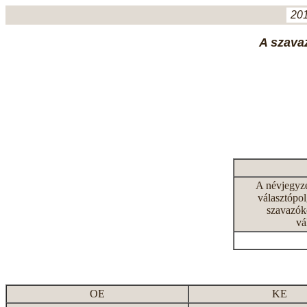
201
A szavaz
A névjegyz
választópol
szavazók
vá
OE
KE