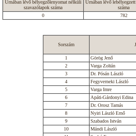
Urnában lévő bélyegzőlenyomat nélküli
Urnában lévő lebélyegzett
szavazólapok száma
száma
0
782
Sorszám
1
Görög Jenő
2
Varga Zoltán
3
Dr. Pósán László
4
Fegyverneki László
5
Varga Imre
6
Apáti-Gárdonyi Edina
7
Dr. Orosz Tamás
8
Nyiri László Ernő
9
Szabados István
10
Mándi László