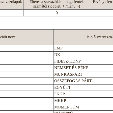
 szavazólapok
Eltérés a szavazóként megjelentek
Érvénytelen 
számától (többlet: + /hiány: -)
0
Jelölt neve
Jelölő szervezet(
LMP
DK
FIDESZ-KDNP
NEMZET ÉS BÉKE
MUNKÁSPÁRT
ÖSSZEFOGÁS PÁRT
EGYÜTT
FKGP
MKKP
MOMENTUM