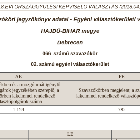
8.ÉVI ORSZÁGGYULÉSI KÉPVISELO VÁLASZTÁS (2018.04
óköri jegyzőkönyv adatai - Egyéni választókerületi 
HAJDÚ-BIHAR megye
Debrecen
066. számú szavazókör
02. számú egyéni választókerület
AE
FE
ékben és a mozgóurnát igénylő
gárok jegyzékében szereplő, a
Szavazókörben megjelent, a s
örben lakcímmel rendelkező
lakcímmel rendelkező választóp
lasztópolgárok száma
1 159
782
LE