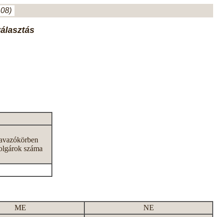
.08)
választás
zavazókörben
olgárok száma
ME
NE