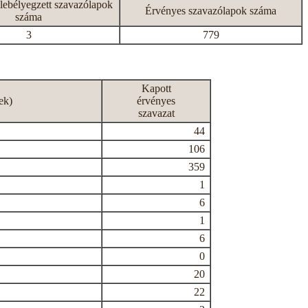
lebélyegzett szavazólapok
Érvényes szavazólapok száma
száma
3
779
Kapott
ek)
érvényes
szavazat
44
106
359
1
6
1
6
0
20
22