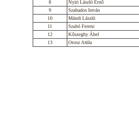
8
Nyiri László Ernő
9
Szabados István
10
Mándi László
11
Szabó Ferenc
12
Kőszeghy Ábel
13
Orosz Attila