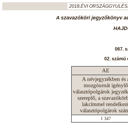
2018.ÉVI ORSZÁGGYULÉSI
A szavazóköri jegyzőkönyv ada
HAJD
067. 
02. számú 
AE
A névjegyzékben és 
mozgóurnát igénylő
választópolgárok jegyzé
szereplő, a szavazókör
lakcímmel rendelkez
választópolgárok szá
1 347