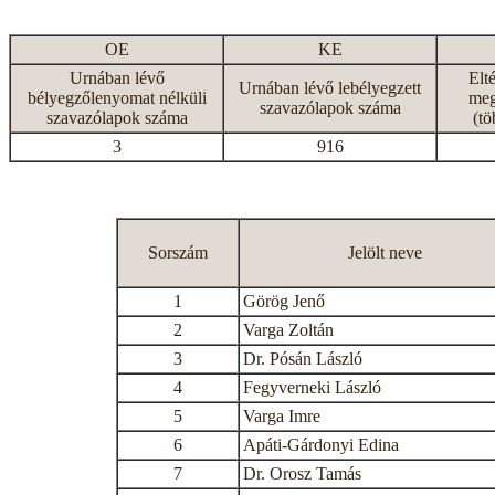
OE
KE
Urnában lévő
Elt
Urnában lévő lebélyegzett
bélyegzőlenyomat nélküli
meg
szavazólapok száma
szavazólapok száma
(tö
3
916
Sorszám
Jelölt neve
1
Görög Jenő
2
Varga Zoltán
3
Dr. Pósán László
4
Fegyverneki László
5
Varga Imre
6
Apáti-Gárdonyi Edina
7
Dr. Orosz Tamás