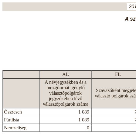
201
A sz
AL
FL
A névjegyzékben és a
mozgóurnát igénylő
Szavazóként megjele
választópolgárok
választó polgárok sz
jegyzékében lévő
választópolgárok száma
Összesen
1 089
Pártlista
1 089
Nemzetiség
0