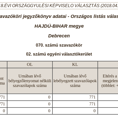
8.ÉVI ORSZÁGGYULÉSI KÉPVISELO VÁLASZTÁS (2018.04
avazóköri jegyzőkönyv adatai - Országos listás vála
HAJDÚ-BIHAR megye
Debrecen
070. számú szavazókör
02. számú egyéni választókerület
OL
KL
Urnában lévő
Urnában lévő
Eltérés a
nt
bélyegzőlenyomat nélküli
lebélyegzett szavazólapok
megjelen
áma
szavazólapok száma
száma
(többlet: 
771
0
771
771
0
771
0
0
0