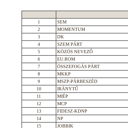
1
SEM
2
MOMENTUM
3
DK
4
SZEM PÁRT
5
KÖZÖS NEVEZŐ
6
EU.ROM
7
ÖSSZEFOGÁS PÁRT
8
MKKP
9
MSZP-PÁRBESZÉD
10
IRÁNYTŰ
11
MIÉP
12
MCP
13
FIDESZ-KDNP
14
NP
15
JOBBIK