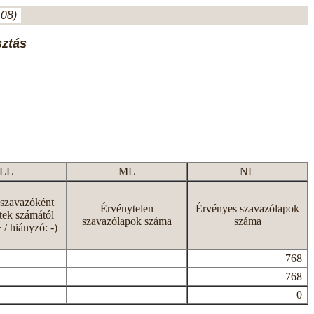
.08)
sztás
LL
ML
NL
 szavazóként
Érvénytelen
Érvényes szavazólapok
tek számától
szavazólapok száma
száma
+ / hiányzó: -)
768
768
0