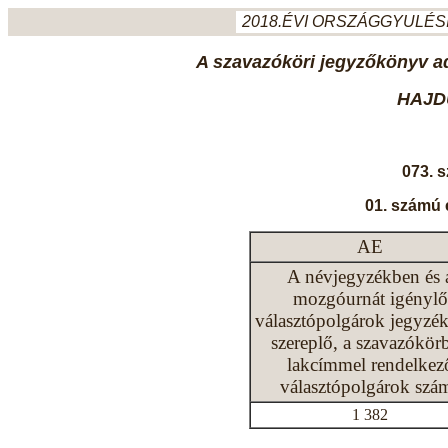
2018.ÉVI ORSZÁGGYULÉSI
A szavazóköri jegyzőkönyv ada
HAJD
073. 
01. számú 
AE
A névjegyzékben és 
mozgóurnát igénylő
választópolgárok jegyzé
szereplő, a szavazókör
lakcímmel rendelkez
választópolgárok szá
1 382