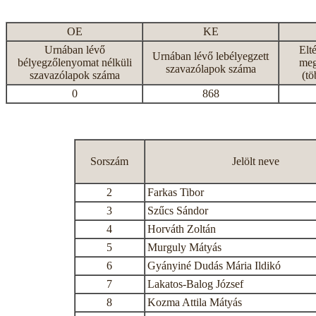
OE
KE
Urnában lévő
Elt
Urnában lévő lebélyegzett
bélyegzőlenyomat nélküli
meg
szavazólapok száma
szavazólapok száma
(tö
0
868
Sorszám
Jelölt neve
2
Farkas Tibor
3
Szűcs Sándor
4
Horváth Zoltán
5
Murguly Mátyás
6
Gyányiné Dudás Mária Ildikó
7
Lakatos-Balog József
8
Kozma Attila Mátyás