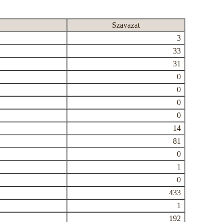
Szavazat
3
33
31
0
0
0
0
14
81
0
1
0
433
1
192