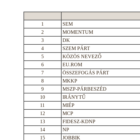
1
SEM
2
MOMENTUM
3
DK
4
SZEM PÁRT
5
KÖZÖS NEVEZŐ
6
EU.ROM
7
ÖSSZEFOGÁS PÁRT
8
MKKP
9
MSZP-PÁRBESZÉD
10
IRÁNYTŰ
11
MIÉP
12
MCP
13
FIDESZ-KDNP
14
NP
15
JOBBIK