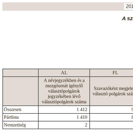
201
A sz
AL
FL
A névjegyzékben és a
mozgóurnát igénylő
Szavazóként megjele
választópolgárok
választó polgárok sz
jegyzékében lévő
választópolgárok száma
Összesen
1 412
Pártlista
1 410
Nemzetiség
2