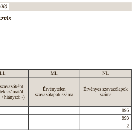
.08)
sztás
LL
ML
NL
 szavazóként
Érvénytelen
Érvényes szavazólapok
tek számától
szavazólapok száma
száma
+ / hiányzó: -)
895
893
2