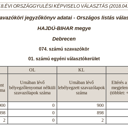
8.ÉVI ORSZÁGGYULÉSI KÉPVISELO VÁLASZTÁS (2018.04
avazóköri jegyzőkönyv adatai - Országos listás vála
HAJDÚ-BIHAR megye
Debrecen
074. számú szavazókör
01. számú egyéni választókerület
OL
KL
Urnában lévő
Urnában lévő
Eltérés a
nt
bélyegzőlenyomat nélküli
lebélyegzett szavazólapok
megjelen
áma
szavazólapok száma
száma
(többlet: 
900
0
900
898
0
898
2
0
2