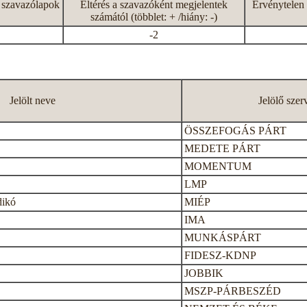
 szavazólapok
Eltérés a szavazóként megjelentek
Érvénytelen 
számától (többlet: + /hiány: -)
-2
Jelölt neve
Jelölő szer
ÖSSZEFOGÁS PÁRT
MEDETE PÁRT
MOMENTUM
LMP
dikó
MIÉP
IMA
MUNKÁSPÁRT
FIDESZ-KDNP
JOBBIK
MSZP-PÁRBESZÉD