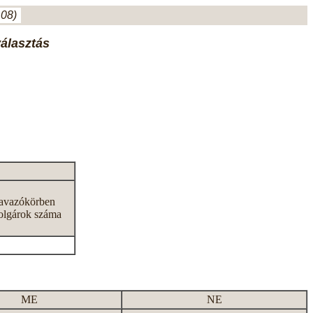
.08)
választás
zavazókörben
olgárok száma
ME
NE