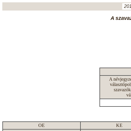
201
A szavaz
A névjegyz
választópol
szavazók
vá
OE
KE