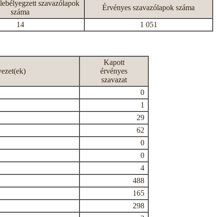
lebélyegzett szavazólapok
Érvényes szavazólapok száma
száma
14
1 051
Kapott
vezet(ek)
érvényes
szavazat
0
1
29
62
0
0
4
488
165
298