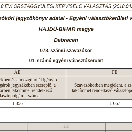
8.ÉVI ORSZÁGGYULÉSI KÉPVISELO VÁLASZTÁS (2018.04
óköri jegyzőkönyv adatai - Egyéni választókerületi 
HAJDÚ-BIHAR megye
Debrecen
078. számú szavazókör
01. számú egyéni választókerület
AE
FE
ékben és a mozgóurnát igénylő
gárok jegyzékében szereplő, a
Szavazókörben megjelent, a s
örben lakcímmel rendelkező
lakcímmel rendelkező választóp
lasztópolgárok száma
1 356
1 067
LE