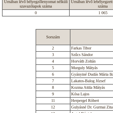
Urnában lévő bélyegzőlenyomat nélküli
Urnában lévő lebélyegzett
szavazólapok száma
száma
0
1 065
Sorszám
2
Farkas Tibor
3
Szűcs Sándor
4
Horváth Zoltán
5
Murguly Mátyás
6
Gyányiné Dudás Mária Il
7
Lakatos-Balog József
8
Kozma Attila Mátyás
9
Kósa Lajos
11
Herpergel Róbert
12
Gulyásné Dr. Gurmai Zita