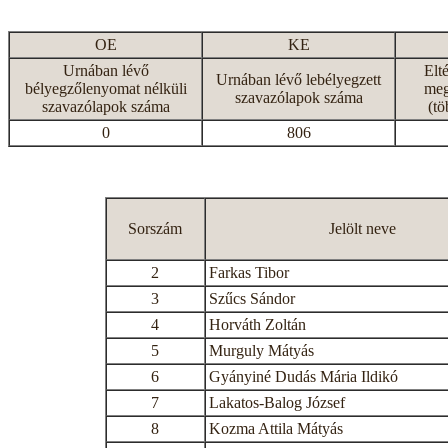
OE
KE
Urnában lévő
Elt
Urnában lévő lebélyegzett
bélyegzőlenyomat nélküli
meg
szavazólapok száma
szavazólapok száma
(tö
0
806
Sorszám
Jelölt neve
2
Farkas Tibor
3
Szűcs Sándor
4
Horváth Zoltán
5
Murguly Mátyás
6
Gyányiné Dudás Mária Ildikó
7
Lakatos-Balog József
8
Kozma Attila Mátyás