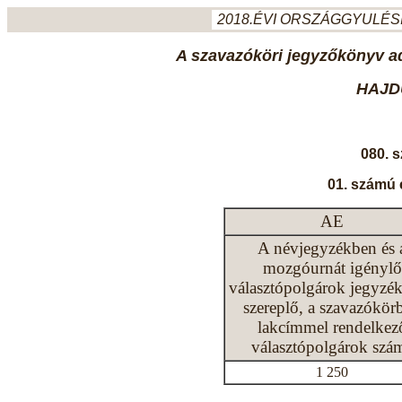
2018.ÉVI ORSZÁGGYULÉSI
A szavazóköri jegyzőkönyv ada
HAJD
080. 
01. számú 
AE
A névjegyzékben és 
mozgóurnát igénylő
választópolgárok jegyzé
szereplő, a szavazókör
lakcímmel rendelkez
választópolgárok szá
1 250