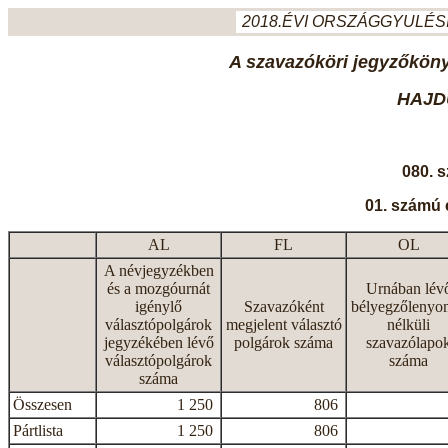
2018.ÉVI ORSZÁGGYULÉSI
A szavazóköri jegyzőkönyv
HAJD
080. 
01. számú 
AL
FL
OL
A névjegyzékben
és a mozgóurnát
Urnában lév
igénylő
Szavazóként
bélyegzőlenyo
választópolgárok
megjelent választó
nélküli
jegyzékében lévő
polgárok száma
szavazólapo
választópolgárok
száma
száma
Összesen
1 250
806
Pártlista
1 250
806