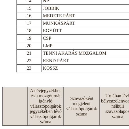
14
NP
15
JOBBIK
16
MEDETE PÁRT
17
MUNKÁSPÁRT
18
EGYÜTT
19
CSP
20
LMP
21
TENNI AKARÁS MOZGALOM
22
REND PÁRT
23
KÖSSZ
A névjegyzékben
és a mozgóurnát
Urnában lév
Szavazóként
igénylő
bélyegzőlenyo
megjelent
választópolgárok
nélküli
választópolgárok
jegyzékében lévő
szavazólapo
száma
választópolgárok
száma
száma