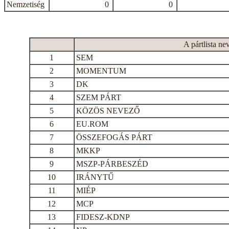
Nemzetiség
0
0
A pártlista ne
1
SEM
2
MOMENTUM
3
DK
4
SZEM PÁRT
5
KÖZÖS NEVEZŐ
6
EU.ROM
7
ÖSSZEFOGÁS PÁRT
8
MKKP
9
MSZP-PÁRBESZÉD
10
IRÁNYTŰ
11
MIÉP
12
MCP
13
FIDESZ-KDNP