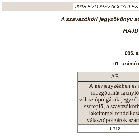
2018.ÉVI ORSZÁGGYULÉSI
A szavazóköri jegyzőkönyv ada
HAJD
085. 
01. számú 
AE
A névjegyzékben és 
mozgóurnát igénylő
választópolgárok jegyzé
szereplő, a szavazókör
lakcímmel rendelkez
választópolgárok szá
1 318