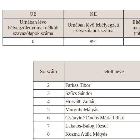
OE
KE
Urnában lévő
Elt
Urnában lévő lebélyegzett
bélyegzőlenyomat nélküli
meg
szavazólapok száma
szavazólapok száma
(tö
0
891
Sorszám
Jelölt neve
2
Farkas Tibor
3
Szűcs Sándor
4
Horváth Zoltán
5
Murguly Mátyás
6
Gyányiné Dudás Mária Ildikó
7
Lakatos-Balog József
8
Kozma Attila Mátyás