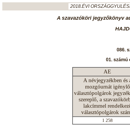
2018.ÉVI ORSZÁGGYULÉSI
A szavazóköri jegyzőkönyv ada
HAJD
086. 
01. számú 
AE
A névjegyzékben és 
mozgóurnát igénylő
választópolgárok jegyzé
szereplő, a szavazókör
lakcímmel rendelkez
választópolgárok szá
1 258