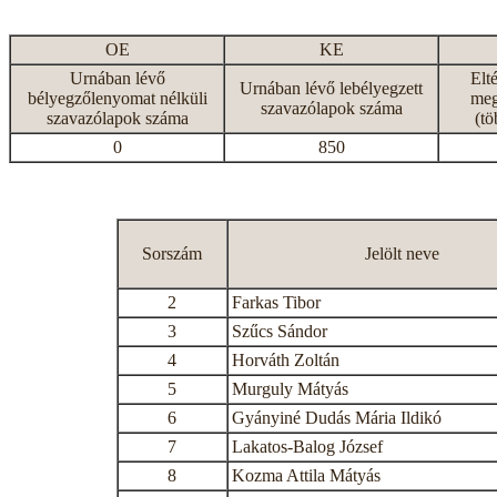
OE
KE
Urnában lévő
Elt
Urnában lévő lebélyegzett
bélyegzőlenyomat nélküli
meg
szavazólapok száma
szavazólapok száma
(tö
0
850
Sorszám
Jelölt neve
2
Farkas Tibor
3
Szűcs Sándor
4
Horváth Zoltán
5
Murguly Mátyás
6
Gyányiné Dudás Mária Ildikó
7
Lakatos-Balog József
8
Kozma Attila Mátyás