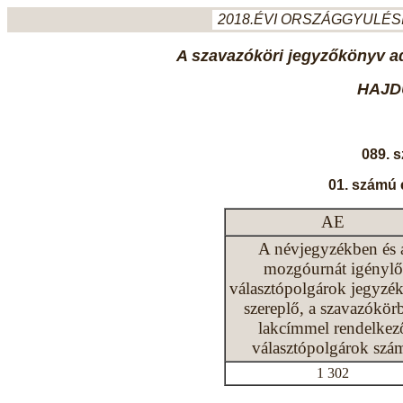
2018.ÉVI ORSZÁGGYULÉSI
A szavazóköri jegyzőkönyv ada
HAJD
089. 
01. számú 
AE
A névjegyzékben és 
mozgóurnát igénylő
választópolgárok jegyzé
szereplő, a szavazókör
lakcímmel rendelkez
választópolgárok szá
1 302