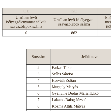
OE
KE
Urnában lévő
Elt
Urnában lévő lebélyegzett
bélyegzőlenyomat nélküli
meg
szavazólapok száma
szavazólapok száma
(tö
0
862
Sorszám
Jelölt neve
2
Farkas Tibor
3
Szűcs Sándor
4
Horváth Zoltán
5
Murguly Mátyás
6
Gyányiné Dudás Mária Ildikó
7
Lakatos-Balog József
8
Kozma Attila Mátyás