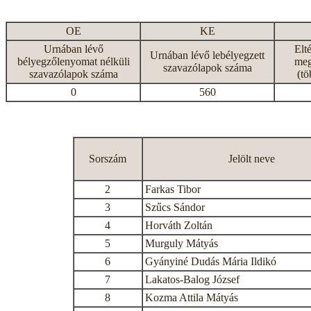
OE
KE
Urnában lévő
Elt
Urnában lévő lebélyegzett
bélyegzőlenyomat nélküli
meg
szavazólapok száma
szavazólapok száma
(tö
0
560
Sorszám
Jelölt neve
2
Farkas Tibor
3
Szűcs Sándor
4
Horváth Zoltán
5
Murguly Mátyás
6
Gyányiné Dudás Mária Ildikó
7
Lakatos-Balog József
8
Kozma Attila Mátyás