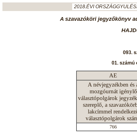
2018.ÉVI ORSZÁGGYULÉSI
A szavazóköri jegyzőkönyv ada
HAJD
093. 
01. számú 
AE
A névjegyzékben és 
mozgóurnát igénylő
választópolgárok jegyzé
szereplő, a szavazókör
lakcímmel rendelkez
választópolgárok szá
766