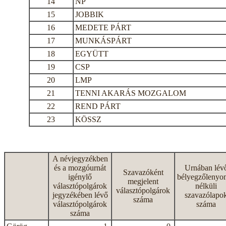
14
NP
15
JOBBIK
16
MEDETE PÁRT
17
MUNKÁSPÁRT
18
EGYÜTT
19
CSP
20
LMP
21
TENNI AKARÁS MOZGALOM
22
REND PÁRT
23
KÖSSZ
A névjegyzékben
és a mozgóurnát
Urnában lév
Szavazóként
igénylő
bélyegzőlenyo
megjelent
választópolgárok
nélküli
választópolgárok
jegyzékében lévő
szavazólapo
száma
választópolgárok
száma
száma