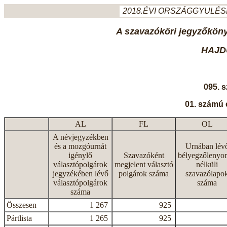
2018.ÉVI ORSZÁGGYULÉSI
A szavazóköri jegyzőkönyv
HAJD
095. 
01. számú 
AL
FL
OL
A névjegyzékben
és a mozgóurnát
Urnában lév
igénylő
Szavazóként
bélyegzőlenyo
választópolgárok
megjelent választó
nélküli
jegyzékében lévő
polgárok száma
szavazólapo
választópolgárok
száma
száma
Összesen
1 267
925
Pártlista
1 265
925