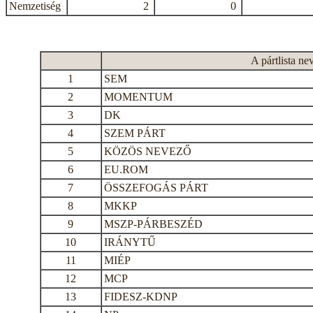
Nemzetiség
2
0
A pártlista ne
1
SEM
2
MOMENTUM
3
DK
4
SZEM PÁRT
5
KÖZÖS NEVEZŐ
6
EU.ROM
7
ÖSSZEFOGÁS PÁRT
8
MKKP
9
MSZP-PÁRBESZÉD
10
IRÁNYTŰ
11
MIÉP
12
MCP
13
FIDESZ-KDNP