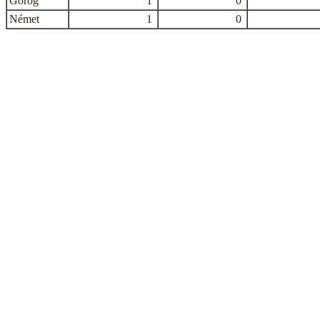
Görög
1
0
Német
1
0