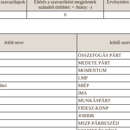
 szavazólapok
Eltérés a szavazóként megjelentek
Érvénytelen 
számától (többlet: + /hiány: -)
0
Jelölt neve
Jelölő szer
ÖSSZEFOGÁS PÁRT
MEDETE PÁRT
MOMENTUM
LMP
dikó
MIÉP
IMA
MUNKÁSPÁRT
FIDESZ-KDNP
JOBBIK
MSZP-PÁRBESZÉD