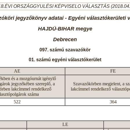
8.ÉVI ORSZÁGGYULÉSI KÉPVISELO VÁLASZTÁS (2018.04
óköri jegyzőkönyv adatai - Egyéni választókerületi 
HAJDÚ-BIHAR megye
Debrecen
097. számú szavazókör
01. számú egyéni választókerület
AE
FE
ékben és a mozgóurnát igénylő
gárok jegyzékében szereplő, a
Szavazókörben megjelent, a s
örben lakcímmel rendelkező
lakcímmel rendelkező választóp
lasztópolgárok száma
522
364
LE