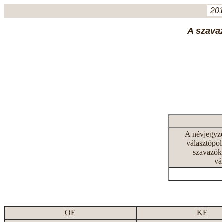
201
A szavaz
A névjegyz
választópol
szavazók
vá
OE
KE