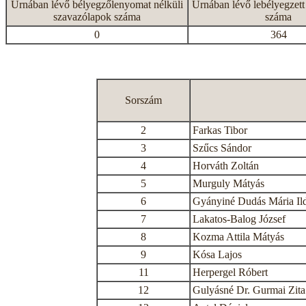
Urnában lévő bélyegzőlenyomat nélküli
Urnában lévő lebélyegzett
szavazólapok száma
száma
0
364
Sorszám
2
Farkas Tibor
3
Szűcs Sándor
4
Horváth Zoltán
5
Murguly Mátyás
6
Gyányiné Dudás Mária Il
7
Lakatos-Balog József
8
Kozma Attila Mátyás
9
Kósa Lajos
11
Herpergel Róbert
12
Gulyásné Dr. Gurmai Zita