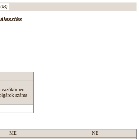
.08)
választás
zavazókörben
olgárok száma
ME
NE