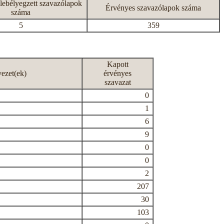
lebélyegzett szavazólapok
Érvényes szavazólapok száma
száma
5
359
Kapott
vezet(ek)
érvényes
szavazat
0
1
6
9
0
0
2
207
30
103