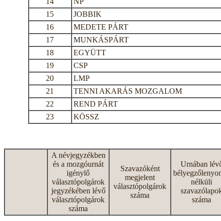
14
NP
15
JOBBIK
16
MEDETE PÁRT
17
MUNKÁSPÁRT
18
EGYÜTT
19
CSP
20
LMP
21
TENNI AKARÁS MOZGALOM
22
REND PÁRT
23
KÖSSZ
A névjegyzékben
és a mozgóurnát
Urnában lév
Szavazóként
igénylő
bélyegzőlenyo
megjelent
választópolgárok
nélküli
választópolgárok
jegyzékében lévő
szavazólapo
száma
választópolgárok
száma
száma