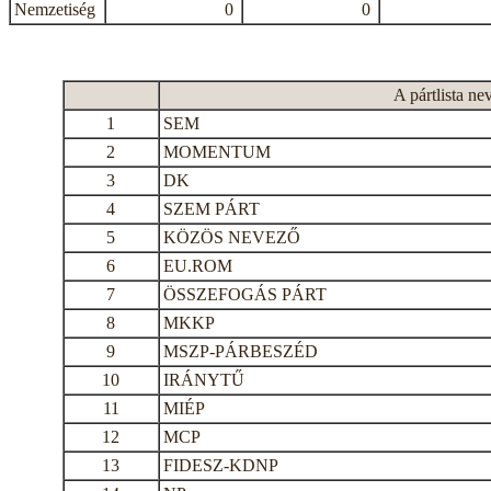
Nemzetiség
0
0
A pártlista ne
1
SEM
2
MOMENTUM
3
DK
4
SZEM PÁRT
5
KÖZÖS NEVEZŐ
6
EU.ROM
7
ÖSSZEFOGÁS PÁRT
8
MKKP
9
MSZP-PÁRBESZÉD
10
IRÁNYTŰ
11
MIÉP
12
MCP
13
FIDESZ-KDNP