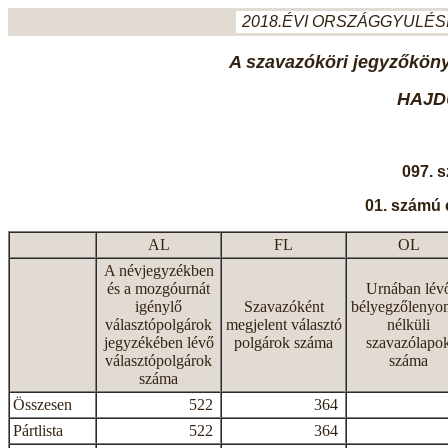
2018.ÉVI ORSZÁGGYULÉSI
A szavazóköri jegyzőkönyv
HAJD
097. 
01. számú 
AL
FL
OL
A névjegyzékben
és a mozgóurnát
Urnában lév
igénylő
Szavazóként
bélyegzőlenyo
választópolgárok
megjelent választó
nélküli
jegyzékében lévő
polgárok száma
szavazólapo
választópolgárok
száma
száma
Összesen
522
364
Pártlista
522
364