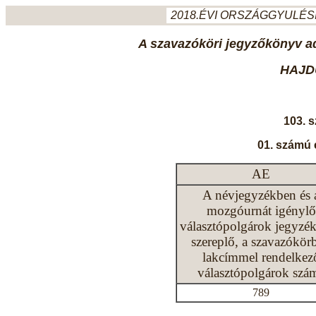
2018.ÉVI ORSZÁGGYULÉSI
A szavazóköri jegyzőkönyv ada
HAJD
103. 
01. számú 
AE
A névjegyzékben és 
mozgóurnát igénylő
választópolgárok jegyzé
szereplő, a szavazókör
lakcímmel rendelkez
választópolgárok szá
789