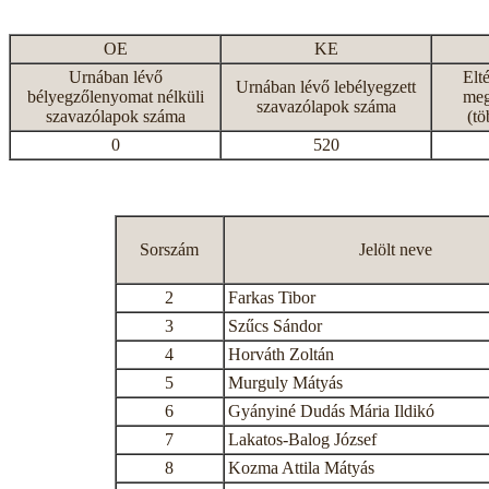
OE
KE
Urnában lévő
Elt
Urnában lévő lebélyegzett
bélyegzőlenyomat nélküli
meg
szavazólapok száma
szavazólapok száma
(tö
0
520
Sorszám
Jelölt neve
2
Farkas Tibor
3
Szűcs Sándor
4
Horváth Zoltán
5
Murguly Mátyás
6
Gyányiné Dudás Mária Ildikó
7
Lakatos-Balog József
8
Kozma Attila Mátyás