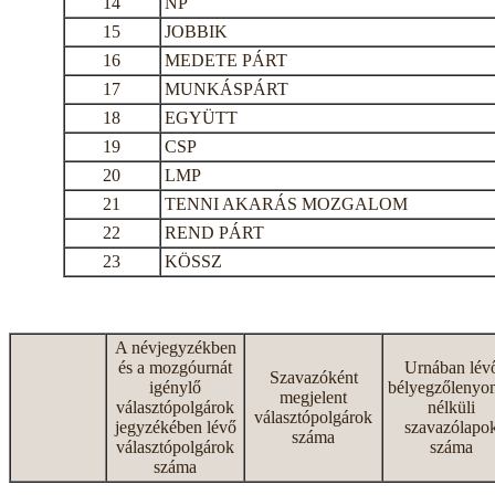
14
NP
15
JOBBIK
16
MEDETE PÁRT
17
MUNKÁSPÁRT
18
EGYÜTT
19
CSP
20
LMP
21
TENNI AKARÁS MOZGALOM
22
REND PÁRT
23
KÖSSZ
A névjegyzékben
és a mozgóurnát
Urnában lév
Szavazóként
igénylő
bélyegzőlenyo
megjelent
választópolgárok
nélküli
választópolgárok
jegyzékében lévő
szavazólapo
száma
választópolgárok
száma
száma