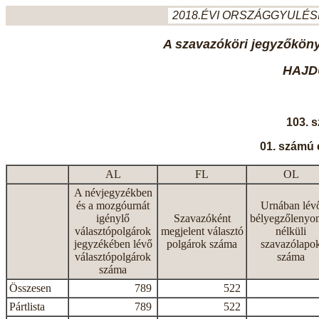
2018.ÉVI ORSZÁGGYULÉSI
A szavazóköri jegyzőkönyv
HAJD
103. 
01. számú 
AL
FL
OL
A névjegyzékben
és a mozgóurnát
Urnában lév
igénylő
Szavazóként
bélyegzőlenyo
választópolgárok
megjelent választó
nélküli
jegyzékében lévő
polgárok száma
szavazólapo
választópolgárok
száma
száma
Összesen
789
522
Pártlista
789
522