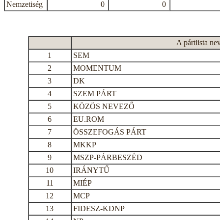
Nemzetiség
0
0
A pártlista ne
1
SEM
2
MOMENTUM
3
DK
4
SZEM PÁRT
5
KÖZÖS NEVEZŐ
6
EU.ROM
7
ÖSSZEFOGÁS PÁRT
8
MKKP
9
MSZP-PÁRBESZÉD
10
IRÁNYTŰ
11
MIÉP
12
MCP
13
FIDESZ-KDNP