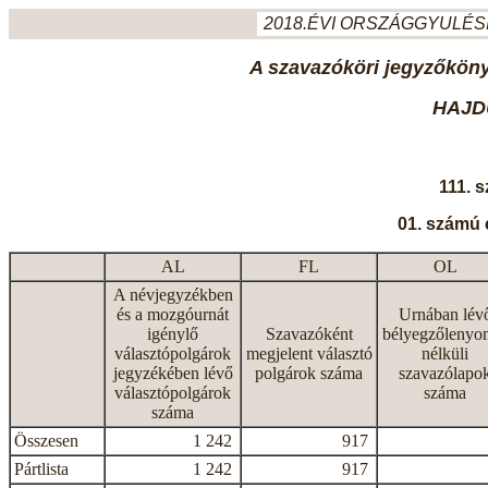
2018.ÉVI ORSZÁGGYULÉSI
A szavazóköri jegyzőkönyv
HAJD
111. 
01. számú 
AL
FL
OL
A névjegyzékben
és a mozgóurnát
Urnában lév
igénylő
Szavazóként
bélyegzőlenyo
választópolgárok
megjelent választó
nélküli
jegyzékében lévő
polgárok száma
szavazólapo
választópolgárok
száma
száma
Összesen
1 242
917
Pártlista
1 242
917