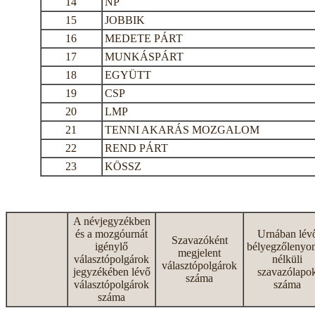
14
NP
15
JOBBIK
16
MEDETE PÁRT
17
MUNKÁSPÁRT
18
EGYÜTT
19
CSP
20
LMP
21
TENNI AKARÁS MOZGALOM
22
REND PÁRT
23
KÖSSZ
A névjegyzékben
és a mozgóurnát
Urnában lév
Szavazóként
igénylő
bélyegzőlenyo
megjelent
választópolgárok
nélküli
választópolgárok
jegyzékében lévő
szavazólapo
száma
választópolgárok
száma
száma