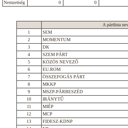
Nemzetiség
0
0
A pártlista ne
1
SEM
2
MOMENTUM
3
DK
4
SZEM PÁRT
5
KÖZÖS NEVEZŐ
6
EU.ROM
7
ÖSSZEFOGÁS PÁRT
8
MKKP
9
MSZP-PÁRBESZÉD
10
IRÁNYTŰ
11
MIÉP
12
MCP
13
FIDESZ-KDNP