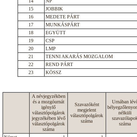
14
NP
15
JOBBIK
16
MEDETE PÁRT
17
MUNKÁSPÁRT
18
EGYÜTT
19
CSP
20
LMP
21
TENNI AKARÁS MOZGALOM
22
REND PÁRT
23
KÖSSZ
A névjegyzékben
és a mozgóurnát
Urnában lév
Szavazóként
igénylő
bélyegzőlenyo
megjelent
választópolgárok
nélküli
választópolgárok
jegyzékében lévő
szavazólapo
száma
választópolgárok
száma
száma