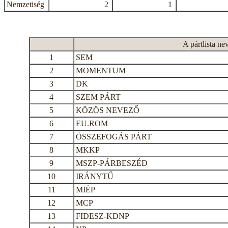
Nemzetiség
2
1
A pártlista ne
1
SEM
2
MOMENTUM
3
DK
4
SZEM PÁRT
5
KÖZÖS NEVEZŐ
6
EU.ROM
7
ÖSSZEFOGÁS PÁRT
8
MKKP
9
MSZP-PÁRBESZÉD
10
IRÁNYTŰ
11
MIÉP
12
MCP
13
FIDESZ-KDNP