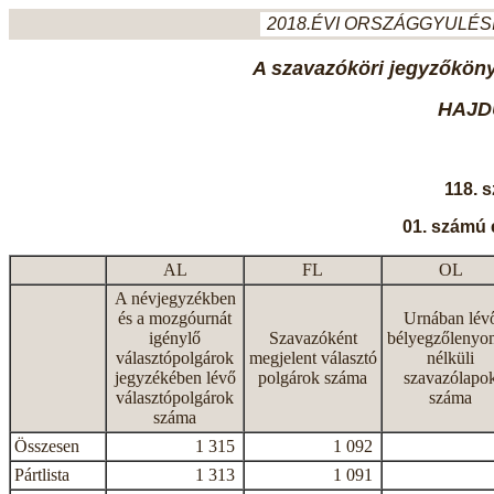
2018.ÉVI ORSZÁGGYULÉSI
A szavazóköri jegyzőkönyv
HAJD
118. 
01. számú 
AL
FL
OL
A névjegyzékben
és a mozgóurnát
Urnában lév
igénylő
Szavazóként
bélyegzőlenyo
választópolgárok
megjelent választó
nélküli
jegyzékében lévő
polgárok száma
szavazólapo
választópolgárok
száma
száma
Összesen
1 315
1 092
Pártlista
1 313
1 091