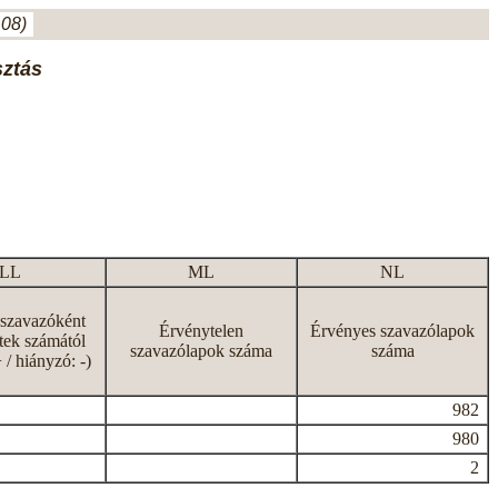
.08)
sztás
LL
ML
NL
 szavazóként
Érvénytelen
Érvényes szavazólapok
tek számától
szavazólapok száma
száma
+ / hiányzó: -)
982
980
2