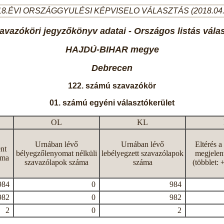
8.ÉVI ORSZÁGGYULÉSI KÉPVISELO VÁLASZTÁS (2018.04
avazóköri jegyzőkönyv adatai - Országos listás vála
HAJDÚ-BIHAR megye
Debrecen
122. számú szavazókör
01. számú egyéni választókerület
OL
KL
Urnában lévő
Urnában lévő
Eltérés a
nt
bélyegzőlenyomat nélküli
lebélyegzett szavazólapok
megjelen
áma
szavazólapok száma
száma
(többlet: 
984
0
984
982
0
982
2
0
2