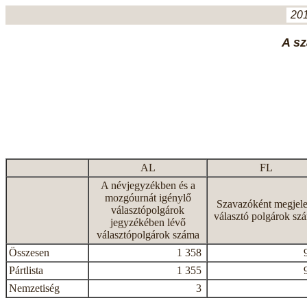
201
A sz
AL
FL
A névjegyzékben és a
mozgóurnát igénylő
Szavazóként megjele
választópolgárok
választó polgárok sz
jegyzékében lévő
választópolgárok száma
Összesen
1 358
Pártlista
1 355
Nemzetiség
3