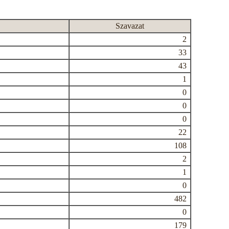
Szavazat
2
33
43
1
0
0
0
22
108
2
1
0
482
0
179