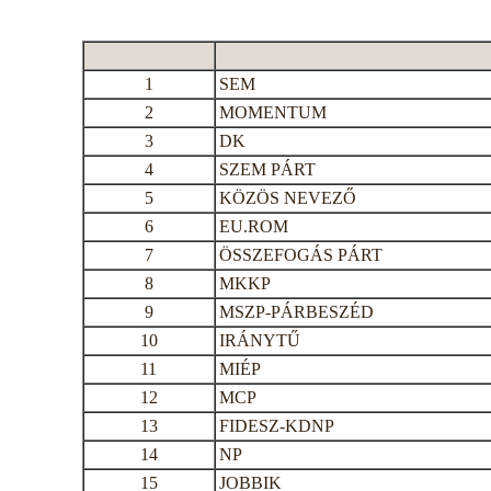
1
SEM
2
MOMENTUM
3
DK
4
SZEM PÁRT
5
KÖZÖS NEVEZŐ
6
EU.ROM
7
ÖSSZEFOGÁS PÁRT
8
MKKP
9
MSZP-PÁRBESZÉD
10
IRÁNYTŰ
11
MIÉP
12
MCP
13
FIDESZ-KDNP
14
NP
15
JOBBIK